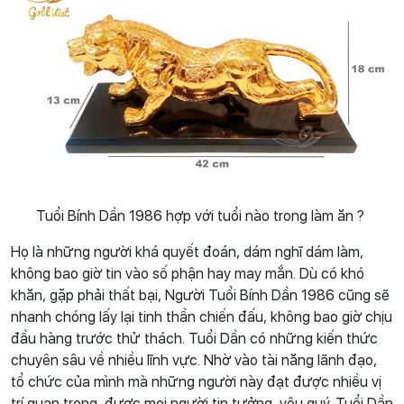
Tuổi Bính Dần 1986 hợp với tuổi nào trong làm ăn ?
Họ là những người khá quyết đoán, dám nghĩ dám làm,
không bao giờ tin vào số phận hay may mắn. Dù có khó
khăn, gặp phải thất bại, Người Tuổi Bính Dần 1986 cũng sẽ
nhanh chóng lấy lại tinh thần chiến đấu, không bao giờ chịu
đầu hàng trước thử thách. Tuổi Dần có những kiến thức
chuyên sâu về nhiều lĩnh vực. Nhờ vào tài năng lãnh đạo,
tổ chức của mình mà những người này đạt được nhiều vị
trí quan trọng, được mọi người tin tưởng, yêu quý. Tuổi Dần