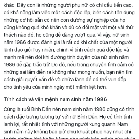
khác. Đây còn là những người phụ nữ có chí cầu tiến cao,
có khả năng làm việc một cách độc lập, biết cách tận dụng
những cơ hội sẵn có nên con đường sự nghiệp của họ
cũng không quá khó khăn và dù có đối mặt với một vài thử
thách nào đó, họ cũng dễ dàng vượt qua. Vì vậy, nữ sinh
năm 1986 được đánh giá là rất có khí chất của một người
lãnh đạo giỏi.Tuy nhiên, chính vì tính cách quá độc lập và
mạnh mẽ nên đôi khi đường tình duyên của nữ sinh năm
1986 dễ gặp trắc trở. Do đó, nếu trong chuyện tình cảm có
những sai lầm diễn ra không như mong muốn, bạn nên tìm
cách giải quyết vấn đề và chữa lành để có thể vun đắp
cho tình yêu của mình ngày một mãnh liệt hơn.
Tính cách và vận mệnh nam sinh năm 1986
Cùng là tuổi Bính Dần nên nam sinh năm 1986 cũng có tính
cách đặc trưng tương tự với nữ Bính Dần. Họ có tính tình
lanh lợi, rất nhiệt tình với những người xung quanh. Nam
sinh năm này không bao giờ chịu khuất phục hay nhụt chí