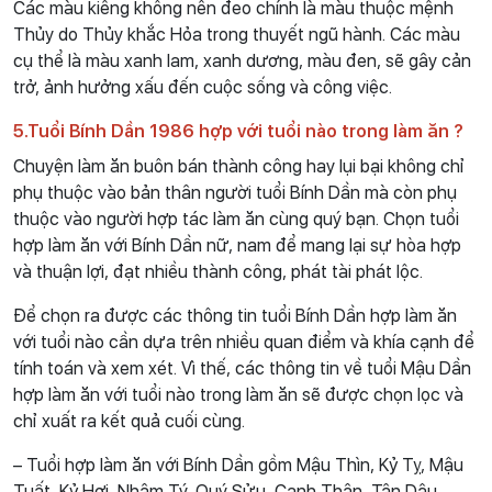
Các màu kiêng không nên đeo chính là màu thuộc mệnh
Thủy do Thủy khắc Hỏa trong thuyết ngũ hành. Các màu
cụ thể là màu xanh lam, xanh dương, màu đen, sẽ gây cản
trở, ảnh hưởng xấu đến cuộc sống và công việc.
5.Tuổi Bính Dần 1986 hợp với tuổi nào trong làm ăn ?
Chuyện làm ăn buôn bán thành công hay lụi bại không chỉ
phụ thuộc vào bản thân người tuổi Bính Dần mà còn phụ
thuộc vào người hợp tác làm ăn cùng quý bạn. Chọn tuổi
hợp làm ăn với Bính Dần nữ, nam để mang lại sự hòa hợp
và thuận lợi, đạt nhiều thành công, phát tài phát lộc.
Để chọn ra được các thông tin tuổi Bính Dần hợp làm ăn
với tuổi nào cần dựa trên nhiều quan điểm và khía cạnh để
tính toán và xem xét. Vì thế, các thông tin về tuổi Mậu Dần
hợp làm ăn với tuổi nào trong làm ăn sẽ được chọn lọc và
chỉ xuất ra kết quả cuối cùng.
– Tuổi hợp làm ăn với Bính Dần gồm Mậu Thìn, Kỷ Tỵ, Mậu
Tuất, Kỷ Hợi, Nhâm Tý, Quý Sửu, Canh Thân, Tân Dậu