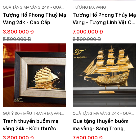
QUÀ TẶNG MẠ VÀNG 24K - QUÀ
TƯỢNG MẠ VÀNG
TẶNG DÁT VÀNG CAO CẤP GOLD
Tượng Hổ Phong Thuỷ Mạ
Tượng Hổ Phong Thủy Mạ
VIỆT
Vàng 24k - Cao Cấp
Vàng - Tượng Linh Vật Cỡ
Lớn
3.800.000 Đ
7.000.000 Đ
5.500.000 Đ
8.500.000 Đ
GỢI Ý 30+ MẪU TRANH MẠ VÀNG
QUÀ TẶNG MẠ VÀNG 24K - QUÀ
24K CAO CẤP GOLD VIỆT
TẶNG DÁT VÀNG CAO CẤP GOLD
Tranh thuyền buồm mạ
Quà tặng thuyền buồm
VIỆT
vàng 24k - Kích thước
mạ vàng- Sang Trọng,
27x34 cm
Đẳng Cấp
3.800.000 Đ
7.500.000 Đ