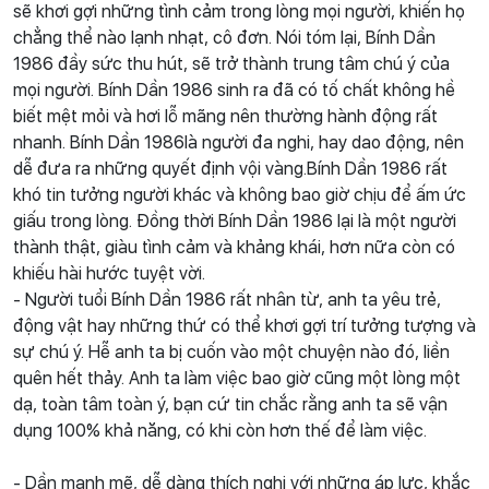
sẽ khơi gợi những tình cảm trong lòng mọi người, khiến họ
chẳng thể nào lạnh nhạt, cô đơn. Nói tóm lại, Bính Dần
1986 đầy sức thu hút, sẽ trở thành trung tâm chú ý của
mọi người. Bính Dần 1986 sinh ra đã có tố chất không hề
biết mệt mỏi và hơi lỗ mãng nên thường hành động rất
nhanh. Bính Dần 1986là người đa nghi, hay dao động, nên
dễ đưa ra những quyết định vội vàng.Bính Dần 1986 rất
khó tin tưởng người khác và không bao giờ chịu để ấm ức
giấu trong lòng. Đồng thời Bính Dần 1986 lại là một người
thành thật, giàu tình cảm và khảng khái, hơn nữa còn có
khiếu hài hước tuyệt vời.
- Người tuổi Bính Dần 1986 rất nhân từ, anh ta yêu trẻ,
động vật hay những thứ có thể khơi gợi trí tưởng tượng và
sự chú ý. Hễ anh ta bị cuốn vào một chuyện nào đó, liền
quên hết thảy. Anh ta làm việc bao giờ cũng một lòng một
dạ, toàn tâm toàn ý, bạn cứ tin chắc rằng anh ta sẽ vận
dụng 100% khả năng, có khi còn hơn thế để làm việc.
- Dần mạnh mẽ, dễ dàng thích nghi với những áp lực, khắc