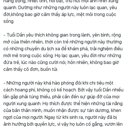
năng động, nhiệt tình, nổi bật, thu hút mọi ánh nhìn xung
quanh. Dường như những người này luôn lạc quan, yêu
đời,không bao giờ cảm thấy áp lực, mệt mỏi trong cuộc
sống.
- Tuổi Dần yêu thích không gian trong lành, yên bình, rộng
mở của thiên nhiên, thời còn trẻ những người này thường
có những chuyến du lịch xa để khám phá, trải nghiệm điều
mới mẻ trong cuộc sống. Họ lạc quan, yêu đời như những
đứa trẻ, lúc nào cũng cười nói, hồn nhiên, không bao giờ
cảm thấy cô đơn, buồn tủi.
- Những người này khá hào phóng đôi khi chi tiêu một
cách hoang phí, không có kế hoạch. Bởi vậy tuổi Dần nhiều
lần gặp phải túng thiếu, phải cần đến sự giúp đỡ của mọi
người xung quanh. Họ thích được thể hiện những tài năng
của bản thân mình, muốn nhận được sự tán dương, khen
ngợi của mọi người. Ngay từ khi sinh ra, người này đã bị
ảnh hưởng bởi quyền lực, vì vậy họ luôn cố gắng, vươn lên