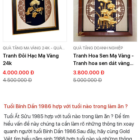
QUÀ TẶNG MẠ VÀNG 24K - QUÀ
QUÀ TẶNG DOANH NGHIỆP
TẶNG DÁT VÀNG CAO CẤP GOLD
Tranh Đôi Hạc Mạ Vàng
Tranh Hoa Sen Mạ Vàng -
VIỆT
24k
Tranh hoa sen dát vàng
cao cấp
4.000.000 Đ
3.800.000 Đ
4.500.000 Đ
5.000.000 Đ
Tuổi Bính Dần 1986 hợp với tuổi nào trong làm ăn ?
Tuổi Ất Sửu 1985 hợp với tuổi nào trong làm ăn ? Để tìm
hiểu vấn đề này chúng ta cần làm rõ những thông tin xoay
quanh người tuổi Bính Dần 1986.Sau đây, hãy cùng Gold
Việt tìm hiểu năm sinh 1986 hợp tuổi nào và những thông