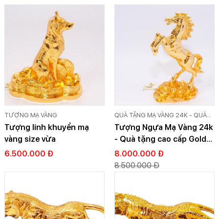
TƯỢNG MẠ VÀNG
QUÀ TẶNG MẠ VÀNG 24K - QUÀ
TẶNG DÁT VÀNG CAO CẤP GOLD
Tượng linh khuyển mạ
Tượng Ngựa Mạ Vàng 24k
VIỆT
vàng size vừa
- Quà tặng cao cấp Gold
Việt
6.500.000 Đ
8.000.000 Đ
8.500.000 Đ