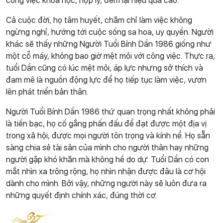
công việc khoa học, hợp lý, đem lại hiệu quả cao.
Cả cuộc đời, họ tâm huyết, chăm chỉ làm việc không
ngừng nghỉ, hướng tới cuộc sống sa hoa, uy quyền. Người
khác sẽ thấy những Người Tuổi Bính Dần 1986 giống như
một cỗ máy, không bao giờ mệt mỏi với công việc. Thực ra,
tuổi Dần cũng có lúc mệt mỏi, áp lực nhưng sở thích và
đam mê là nguồn động lực để họ tiếp tục làm việc, vươn
lên phát triển bản thân.
Người Tuổi Bính Dần 1986 thứ quan trọng nhất không phải
là tiền bạc, họ cố gắng phấn đấu để đạt được một địa vị
trong xã hội, được mọi người tôn trọng và kính nể. Họ sẵn
sàng chia sẻ tài sản của mình cho người thân hay những
người gặp khó khăn mà không hề do dự. Tuổi Dần có con
mắt nhìn xa trông rộng, họ nhìn nhận được đâu là cơ hội
dành cho mình. Bởi vậy, những người này sẽ luôn đưa ra
những quyết định chính xác, đúng thời cơ.