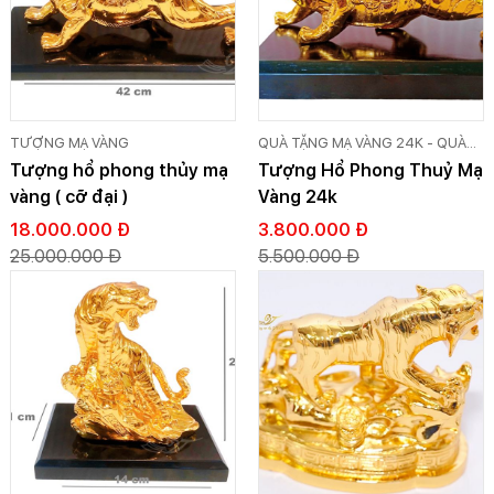
TƯỢNG MẠ VÀNG
QUÀ TẶNG MẠ VÀNG 24K - QUÀ
TẶNG DÁT VÀNG CAO CẤP GOLD
Tượng hổ phong thủy mạ
Tượng Hổ Phong Thuỷ Mạ
VIỆT
vàng ( cỡ đại )
Vàng 24k
18.000.000 Đ
3.800.000 Đ
25.000.000 Đ
5.500.000 Đ