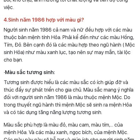
việc.
4.Sinh năm 1986 hợp với màu gì?
Người sinh năm 1986 cả nam và nữ đều hợp với các màu
thuộc bản mệnh tính Hỏa. Phải kể đến như các màu Hồng,
Tím, Đỏ. Bên cạnh đó là các màu hợp theo ngũ hành ( Mộc
sinh Hỏa) như màu xanh lục, tạo nên sự may mắn, tài lộc
cho bạn.
·Màu sắc tương sinh:
Tương sinh được hiểu là các màu sắc có ích giúp đỡ và
thúc đẩy sự phát triển cho gia chủ. Màu sắc mang ý nghĩa
đối với người sinh năm 1986 là màu thuộc mệnh Mộc. Do
trong thuyết ngũ hành thì mệnh Mộc sẽ sinh ra mệnh Hỏa
và có tác dụng tăng năng lượng tương sinh.
Màu sắc phù hợp là màu đỏ, màu cam, màu tím,... của
mệnh Hỏa. Và các màu xanh, ngọc bích, của mệnh Mộc.
Các màu này này sẽ hỗ trợ và giúp ích cho người sinh năm