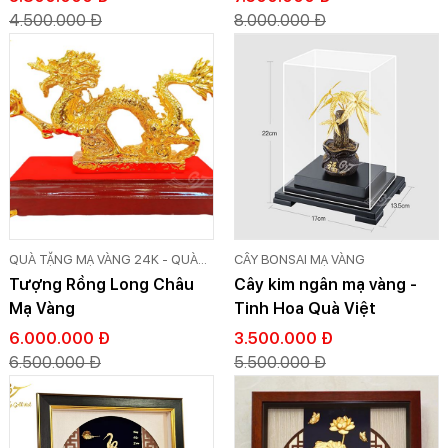
4.500.000 Đ
8.000.000 Đ
QUÀ TẶNG MẠ VÀNG 24K - QUÀ
CÂY BONSAI MẠ VÀNG
TẶNG DÁT VÀNG CAO CẤP GOLD
Tượng Rồng Long Châu
Cây kim ngân mạ vàng -
VIỆT
Mạ Vàng
Tinh Hoa Quà Việt
6.000.000 Đ
3.500.000 Đ
6.500.000 Đ
5.500.000 Đ