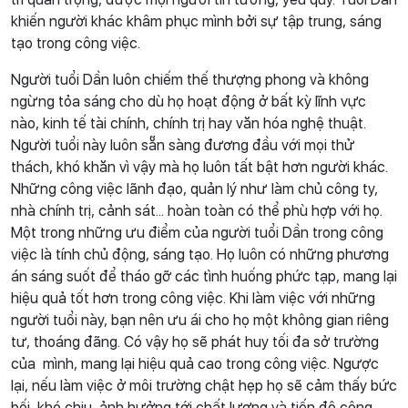
khiến người khác khâm phục mình bởi sự tập trung, sáng
tạo trong công việc.
Người tuổi Dần luôn chiếm thế thượng phong và không
ngừng tỏa sáng cho dù họ hoạt động ở bất kỳ lĩnh vực
nào, kinh tế tài chính, chính trị hay văn hóa nghệ thuật.
Người tuổi này luôn sẵn sàng đương đầu với mọi thử
thách, khó khăn vì vậy mà họ luôn tất bật hơn người khác.
Những công việc lãnh đạo, quản lý như làm chủ công ty,
nhà chính trị, cảnh sát... hoàn toàn có thể phù hợp với họ.
Một trong những ưu điểm của người tuổi Dần trong công
việc là tính chủ động, sáng tạo. Họ luôn có những phương
án sáng suốt để tháo gỡ các tình huống phức tạp, mang lại
hiệu quả tốt hơn trong công việc. Khi làm việc với những
người tuổi này, bạn nên ưu ái cho họ một không gian riêng
tư, thoáng đãng. Có vậy họ sẽ phát huy tối đa sở trường
của mình, mang lại hiệu quả cao trong công việc. Ngược
lại, nếu làm việc ở môi trường chật hẹp họ sẽ cảm thấy bức
bối, khó chịu, ảnh hưởng tới chất lượng và tiến độ công