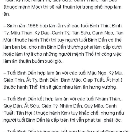
(thuộc mệnh Mộc) thì sẽ rất thuận lợi trong phối hợp làm
ăn.
– Sinh năm 1986 hợp làm ăn với các tuổi Bình Thìn, Đinh
Tỵ, Mậu Thân, Kỷ Dậu, Canh Tý, Tân Sửu, Canh Ngọ, Tân
Mùi ( thuộc hành Thổ) thì tuy người tuổi Bính Dần có thể
làm bạn bè, cho nên Bính Dần thường phải làm cấp dưới
hoặc làm trợ lí cho những người mệnh Thổ thì công việc
làm ăn thuận buồm xuôi gió.
– Tuổi Bính Dần hợp làm ăn với các tuổi Mậu Ngọ, Kỷ Mùi,
Giáp Thìn, Ất Tỵ, Bính Dần, Đinh Mão, Giáp Tuất, Ất Hợi (
thuộc hành Thổ) thì sẽ giúp nhau làm ăn hưng vượng.
– Tuổi Bính Dần kết hợp làm ăn với các tuổi Nhâm Thân,
Quý Dận, Ất Sửu, Giáp Tý, Nhâm Dần, Quý Mão, Canh
Tuất, Tân Hợi ( thuộc hành Kim) tuy khắc chế, nhưng nếu
người tuổi Bính Dần là cấp trên thì vẫn phát tài, phát lộc.
– Tuổi Bính Dần không nên kết hợp làm ăn với những người