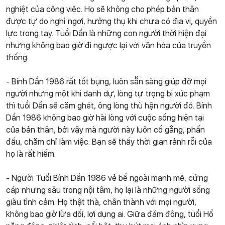
nghiệt của công việc. Họ sẽ không cho phép bản thân
được tự do nghỉ ngơi, hưởng thụ khi chưa có địa vị, quyền
lực trong tay. Tuổi Dần là những con người thời hiện đại
nhưng không bao giờ đi ngược lại với văn hóa của truyền
thống.
- Bính Dần 1986 rất tốt bụng, luôn sẵn sàng giúp đỡ mọi
người nhưng một khi danh dự, lòng tự trọng bị xúc phạm
thì tuổi Dần sẽ căm ghét, ông lòng thù hận người đó. Bính
Dần 1986 không bao giờ hài lòng với cuộc sống hiện tại
của bản thân, bởi vậy mà người này luôn cố gắng, phấn
đấu, chăm chỉ làm việc. Bạn sẽ thấy thời gian rảnh rỗi của
họ là rất hiếm.
- Người Tuổi Bính Dần 1986 vẻ bề ngoài mạnh mẽ, cứng
cáp nhưng sâu trong nội tâm, họ lại là những người sống
giàu tình cảm. Họ thật thà, chân thành với mọi người,
không bao giờ lừa dối, lợi dụng ai. Giữa đám đông, tuổi Hổ