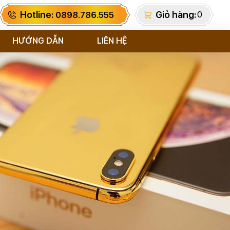
Hotline:
Giỏ hàng:
0
0898.786.555
HƯỚNG DẪN
LIÊN HỆ