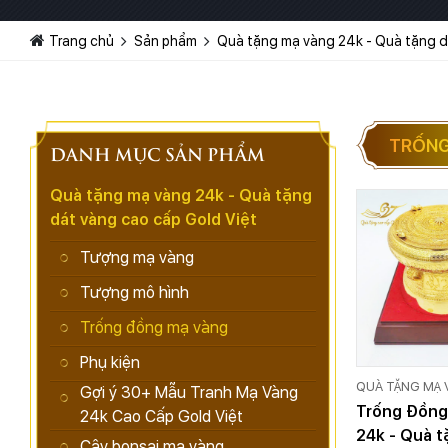
Trang chủ
Sản phẩm
Quà tặng mạ vàng 24k - Quà tặng d
TRỐNG
DANH MỤC SẢN PHẨM
Quà tặng mạ vàng 24k - Quà tặng
dát vàng cao cấp Gold Việt
Tượng mạ vàng
Tượng mô hình
Trống đồng mạ vàng
Phụ kiện
QUÀ TẶNG MẠ 
Gợi ý 30+ Mẫu Tranh Mạ Vàng
QUÀ TẶNG DÁT
Trống Đồng
24k Cao Cấp Gold Việt
CẤP GOLD VIỆT
24k - Quà 
Cây bonsai mạ vàng