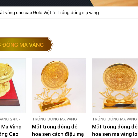
át vàng cao cấp Gold Việt
Trống đồng mạ vàng
 ĐỒNG MẠ VÀNG
VÀNG 24K -
TRỐNG ĐỒNG MẠ VÀNG
TRỐNG ĐỒNG MẠ VÀNG
 VÀNG CAO
 Mạ Vàng
Mặt trống đồng đế
Mặt trống đồng đế
tặng Cao
hoa sen cách điệu mạ
hoa sen mạ vàng lo