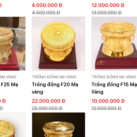
i Tác
vàng (Cỡ 1)
mặt hoa văn
Đ
4.000.000 Đ
12.000.000 Đ
4.500.000 Đ
13.000.000 Đ
MẠ VÀNG
TRỐNG ĐỒNG MẠ VÀNG
TRỐNG ĐỒNG MẠ VÀNG
 F25 Mạ
Trống đồng F20 Mạ
Trống đồng F15 M
vàng
Vàng
0 Đ
22.000.000 Đ
10.000.000 Đ
 Đ
25.000.000 Đ
12.000.000 Đ