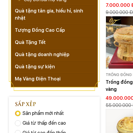
Cấp Cho Đố
7.000.000 
Quà tặng tân gia, hiếu hỉ, sinh
9.000.000 Đ
nhật
Tượng Đồng Cao Cấp
Quà Tặng Tết
Quà tặng doanh nghiệp
Quà tặng sự kiện
TRỐNG ĐỒNG 
Mạ Vàng Điện Thoại
Trống đồng
vàng
49.000.00
SẮP XẾP
55.000.000
Sản phẩm mới nhất
Giá từ thấp đến cao
Giá từ cao đến thấp