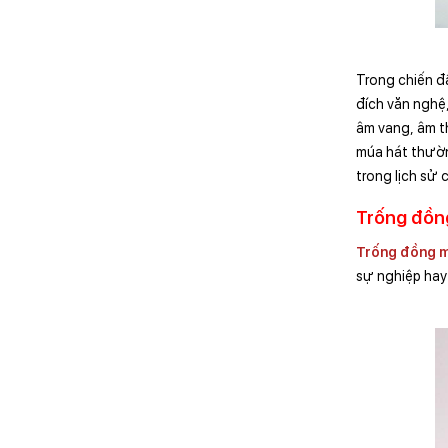
Trong chiến đ
đích văn nghệ
âm vang, âm t
múa hát thườn
trong lịch sử 
Trống đồng
Trống đồng m
sự nghiệp hay