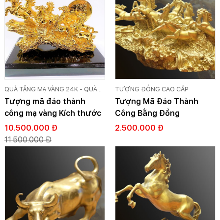
QUÀ TẶNG MẠ VÀNG 24K - QUÀ
TƯỢNG ĐỒNG CAO CẤP
TẶNG DÁT VÀNG CAO CẤP GOLD
Tượng mã đáo thành
Tượng Mã Đáo Thành
VIỆT
công mạ vàng Kích thước
Công Bằng Đồng
22 cm
10.500.000 Đ
2.500.000 Đ
11.500.000 Đ