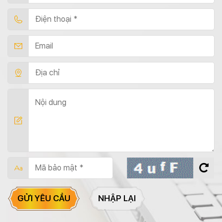
GỬI YÊU CẦU
NHẬP LẠI