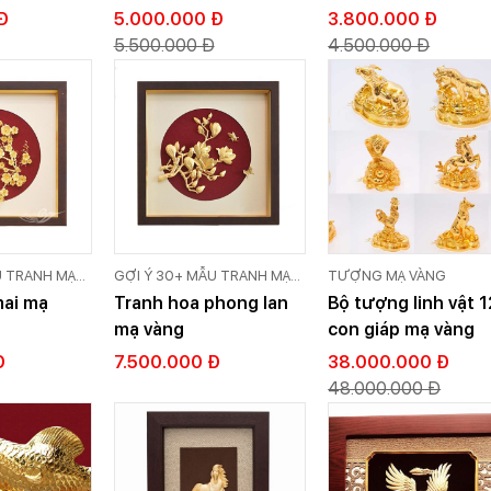
ấp
Vừa)- Quà Tặng Mạ
Đ
5.000.000 Đ
3.800.000 Đ
Vàng Cao Cấp
5.500.000 Đ
4.500.000 Đ
U TRANH MẠ
GỢI Ý 30+ MẪU TRANH MẠ
TƯỢNG MẠ VÀNG
 CẤP GOLD
VÀNG 24K CAO CẤP GOLD
ai mạ
Tranh hoa phong lan
Bộ tượng linh vật 1
VIỆT
mạ vàng
con giáp mạ vàng
Đ
7.500.000 Đ
38.000.000 Đ
48.000.000 Đ