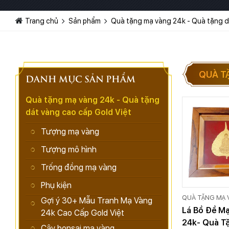
Trang chủ
Sản phẩm
Quà tặng mạ vàng 24k - Quà tặng d
QUÀ T
DANH MỤC SẢN PHẨM
Quà tặng mạ vàng 24k - Quà tặng
dát vàng cao cấp Gold Việt
Tượng mạ vàng
Tượng mô hình
Trống đồng mạ vàng
Phụ kiện
QUÀ TẶNG MẠ 
Gợi ý 30+ Mẫu Tranh Mạ Vàng
QUÀ TẶNG DÁT
Lá Bồ Đề M
24k Cao Cấp Gold Việt
CẤP GOLD VIỆT
24k- Quà T
Cây bonsai mạ vàng