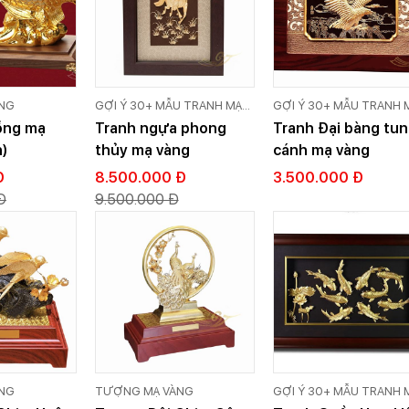
NG
GỢI Ý 30+ MẪU TRANH MẠ
GỢI Ý 30+ MẪU TRANH 
VÀNG 24K CAO CẤP GOLD
VÀNG 24K CAO CẤP GO
ồng mạ
Tranh ngựa phong
Tranh Đại bàng tu
VIỆT
VIỆT
n)
thủy mạ vàng
cánh mạ vàng
Đ
8.500.000 Đ
3.500.000 Đ
Đ
9.500.000 Đ
NG
TƯỢNG MẠ VÀNG
GỢI Ý 30+ MẪU TRANH 
VÀNG 24K CAO CẤP GO