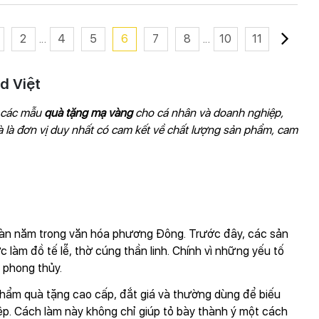
2
...
4
5
6
7
8
...
10
11
d Việt
g các mẫu
quà tặng mạ vàng
cho cá nhân và doanh nghiệp,
 là đơn vị duy nhất có cam kết về chất lượng sản phẩm, cam
ngàn năm trong văn hóa phương Đông. Trước đây, các sản
àm đồ tế lễ, thờ cúng thần linh. Chính vì những yếu tố
 phong thủy.
phẩm quà tặng cao cấp, đắt giá và thường dùng để biếu
p. Cách làm này không chỉ giúp tỏ bày thành ý một cách