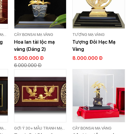
MẠ
CÂY BONSAI MẠ VÀNG
TƯỢNG MẠ VÀNG
LD
ng
Hoa lan tài lộc mạ
Tượng Đôi Hạc Mạ
vàng (Dáng 2)
Vàng
5.500.000 Đ
8.000.000 Đ
6.000.000 Đ
MẠ
GỢI Ý 30+ MẪU TRANH MẠ
CÂY BONSAI MẠ VÀNG
LD
VÀNG 24K CAO CẤP GOLD