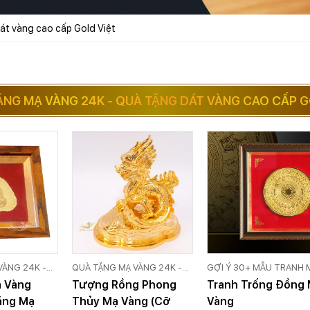
át vàng cao cấp Gold Việt
ẶNG MẠ VÀNG 24K - QUÀ TẶNG DÁT VÀNG CAO CẤP G
VÀNG 24K -
QUÀ TẶNG MẠ VÀNG 24K -
GỢI Ý 30+ MẪU TRANH 
 VÀNG CAO
QUÀ TẶNG DÁT VÀNG CAO
VÀNG 24K CAO CẤP GO
ạ Vàng
Tượng Rồng Phong
Tranh Trống Đồng
CẤP GOLD VIỆT
VIỆT
ặng Mạ
Thủy Mạ Vàng (Cỡ
Vàng