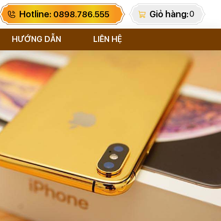
Hotline:
Giỏ hàng:
0
0898.786.555
HƯỚNG DẪN
LIÊN HỆ