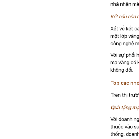
nhã nhặn mà 
Kết cấu của 
Xét về kết c
một lớp vàng
công nghệ mạ
Với sự phối 
mạ vàng có k
không đổi.
Top các nh
Trên thị trư
Quà tặng mạ
Với doanh ng
thuộc vào sự
thống, doanh