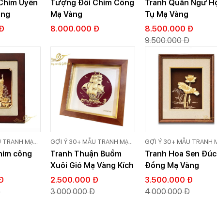
Chim Uyên
Tượng Đôi Chim Công
Tranh Quần Ngư H
VIỆT
àng
Mạ Vàng
Tụ Mạ Vàng
Đ
8.000.000 Đ
8.500.000 Đ
9.500.000 Đ
U TRANH MẠ
GỢI Ý 30+ MẪU TRANH MẠ
GỢI Ý 30+ MẪU TRANH 
 CẤP GOLD
VÀNG 24K CAO CẤP GOLD
VÀNG 24K CAO CẤP GO
him công
Tranh Thuận Buồm
Tranh Hoa Sen Đúc
VIỆT
VIỆT
Xuôi Gió Mạ Vàng Kích
Đồng Mạ Vàng
Thước 20x20 cm
25x32cm
Đ
2.500.000 Đ
3.500.000 Đ
Đ
3.000.000 Đ
4.000.000 Đ