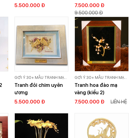
Thủy Mạ Vàng
5.500.000 Đ
7.500.000 Đ
9.500.000 Đ
GỢI Ý 30+ MẪU TRANH MẠ
GỢI Ý 30+ MẪU TRANH MẠ
VÀNG 24K CAO CẤP GOLD
VÀNG 24K CAO CẤP GOLD
2
Tranh đôi chim uyên
Tranh hoa đào mạ
VIỆT
VIỆT
ương
vàng (kiểu 2)
5.500.000 Đ
7.500.000 Đ
LIÊN HỆ