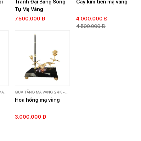
ội
Tranh Đại Bàng Song
Cây kim tiền mạ vàng
VIỆT
Tụ Mạ Vàng
7.500.000 Đ
4.000.000 Đ
4.500.000 Đ
MẠ
QUÀ TẶNG MẠ VÀNG 24K -
LD
QUÀ TẶNG DÁT VÀNG CAO
Hoa hồng mạ vàng
CẤP GOLD VIỆT
3.000.000 Đ