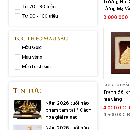
Tượng Đôi 
Từ 70 - 90 triệu
Ương Mạ V
Từ 90 - 100 triệu
8.000.000 
LỌC THEO MÀU SẮC
Màu Gold
Màu vàng
Màu bạch kim
GỢI Ý 30+ MẪ
Tin tức
VÀNG 24K CAO
Tranh đôi c
VIỆT
mạ vàng
Năm 2026 tuổi nào
4.000.000 
phạm tam tai ? Cách
4.500.000 
hóa giải ra sao
Năm 2026 tuổi nào