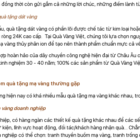
đồng thời còn gửi gắm cả những lời chúc, những điềm lành từ 
quà tặng dát vàng
ấu, quà tặng dát vàng có phần lõi được chế tác từ kim loại ho
 ròng 24K cao cấp. Tại Quà Vàng Việt, chúng tôi lựa chọn nguy
 vàng thủy phân ion để tạo nên thành phẩm chuẩn mực cả về 
hợp hoàn hảo của dây chuyền công nghệ hiện đại từ Châu Âu 
inh nghiệm 30 - 40 năm; 100% các sản phẩm từ Quà Vàng Việt 
óm quà tặng mạ vàng thường gặp
ờng hiện nay có khá nhiều mẫu quà tặng mạ vàng khác nhau, tr
 vàng doanh nghiệp
hiệp, có hàng ngàn các thiết kế quà tặng khác nhau để các s
 kiện, lĩnh vực hoạt động, đối tác/khách hàng nhận quà… Chẳn
 nghiệp có thể chọn: tranh thuyền buồm mạ vàng, tranh trốn