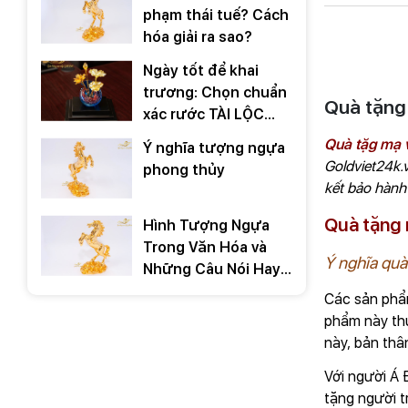
phạm thái tuế? Cách
hóa giải ra sao?
Ngày tốt để khai
trương: Chọn chuẩn
Quà tặng
xác rước TÀI LỘC
2026
Quà tặg mạ 
Ý nghĩa tượng ngựa
Goldviet24k.
phong thủy
kết bảo hành
Quà tặng 
Hình Tượng Ngựa
Trong Văn Hóa và
Ý nghĩa quà
Những Câu Nói Hay
Về Ngựa
Các sản phẩm
phẩm này thư
này, bản th
Với người Á 
tặng người t