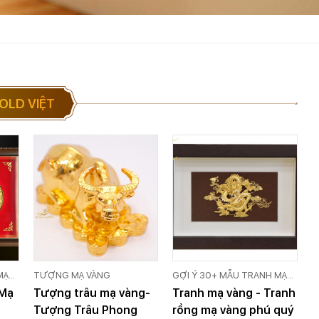
OLD VIỆT
MẠ
TƯỢNG MẠ VÀNG
GỢI Ý 30+ MẪU TRANH MẠ
LD
VÀNG 24K CAO CẤP GOLD
 Mạ
Tượng trâu mạ vàng-
Tranh mạ vàng - Tranh
VIỆT
Tượng Trâu Phong
rồng mạ vàng phú quý