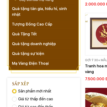
Vàng Cao C
2.000.000 
Quà tặng tân gia, hiếu hỉ, sinh
nhật
Tượng Đồng Cao Cấp
Quà Tặng Tết
Quà tặng doanh nghiệp
Quà tặng sự kiện
GỢI Ý 30+ MẪ
Mạ Vàng Điện Thoại
VÀNG 24K CAO
Tranh hoa m
VIỆT
vàng
7.500.000 
SẮP XẾP
Sản phẩm mới nhất
Giá từ thấp đến cao
Giá từ cao đến thấp