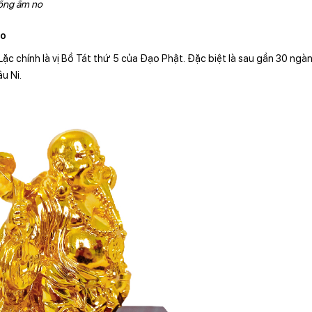
sống ấm no
áo
Lặc chính là vị Bồ Tát thứ 5 của Đạo Phật. Đặc biệt là sau gần 30 ngà
âu Ni.