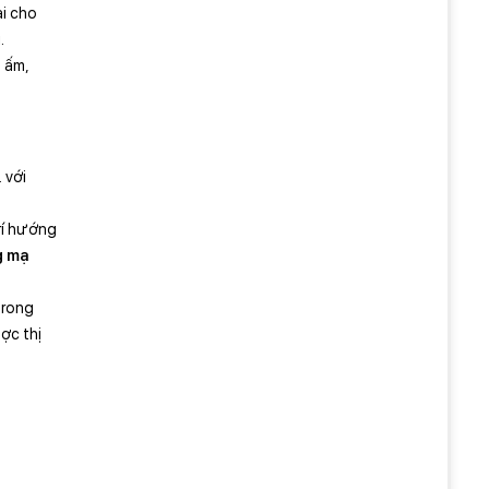
ài cho
i.
n ấm,
 với
trí hướng
g mạ
trong
ợc thị