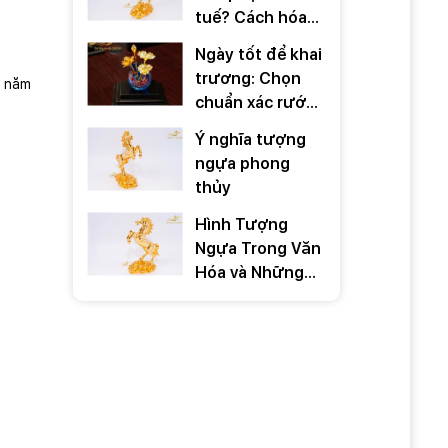
tuế? Cách hóa
giải ra sao?
Ngày tốt để khai
trương: Chọn
n năm
chuẩn xác rước
TÀI LỘC 2026
Ý nghĩa tượng
ngựa phong
thủy
Hình Tượng
Ngựa Trong Văn
Hóa và Những
Câu Nói Hay Về
Ngựa