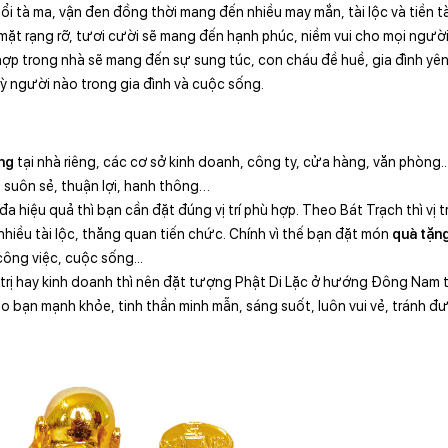
i tà ma, vận đen đồng thời mang đến nhiều may mắn, tài lộc và tiền t
 mặt rạng rỡ, tươi cười sẽ mang đến hạnh phúc, niềm vui cho mọi ngườ
 hợp trong nhà sẽ mang đến sự sung túc, con cháu đề huề, gia đình yê
 người nào trong gia đình và cuộc sống.
ng
tại nhà riêng, các cơ sở kinh doanh, công ty, cửa hàng, văn phòng...
 suôn sẻ, thuận lợi, hanh thông…
a hiệu quả thì bạn cần đặt đúng vị trí phù hợp. Theo Bát Trạch thì vị 
t nhiều tài lộc, thăng quan tiến chức. Chính vì thế bạn đặt món
quà tặn
công việc, cuộc sống...
 trị hay kinh doanh thì nên đặt tượng Phật Di Lặc ở hướng Đông Nam 
cho bạn mạnh khỏe, tinh thần minh mẫn, sáng suốt, luôn vui vẻ, tránh đư