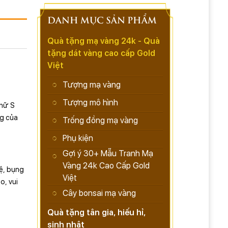
DANH MỤC SẢN PHẨM
Quà tặng mạ vàng 24k - Quà
tặng dát vàng cao cấp Gold
Việt
Tượng mạ vàng
Tượng mô hình
chữ S
ng của
Trống đồng mạ vàng
Phụ kiện
Gợi ý 30+ Mẫu Tranh Mạ
Vàng 24k Cao Cấp Gold
vệ, bụng
Việt
o, vui
Cây bonsai mạ vàng
Quà tặng tân gia, hiếu hỉ,
sinh nhật