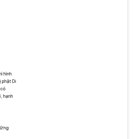
ì hình
ị phật Di
 có
ẻ, hạnh
những