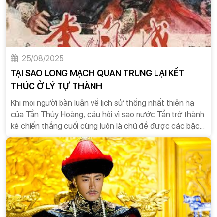
25/08/2025
TẠI SAO LONG MẠCH QUAN TRUNG LẠI KẾT
THÚC Ở LÝ TỰ THÀNH
Khi mọi người bàn luận về lịch sử thống nhất thiên hạ
của Tần Thủy Hoàng, câu hỏi vì sao nước Tần trở thành
kẻ chiến thắng cuối cùng luôn là chủ đề được các bậc
thầy thành công học hay những người trung niên say
rượu trên bàn ăn say sưa bàn tán. Câu trả lời có thể
nằm ở câu nói của Giả Nghị đời Tây Hán trong Quá Tần
Luận là: