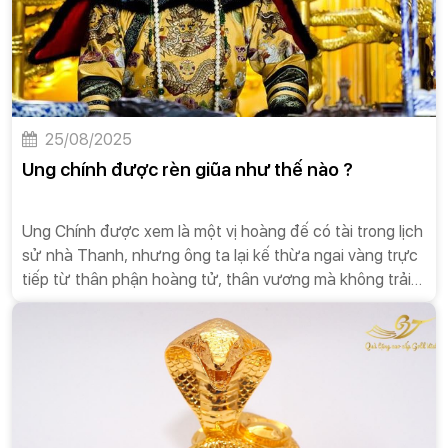
25/08/2025
Ung chính được rèn giũa như thế nào ?
Ung Chính được xem là một vị hoàng đế có tài trong lịch
sử nhà Thanh, nhưng ông ta lại kế thừa ngai vàng trực
tiếp từ thân phận hoàng tử, thân vương mà không trải
qua quá trình đào tạo bài bản như các thái tử đời trước,
cũng không có giai đoạn chuyển tiếp từ hoàng tử lên
hoàng đế. Vậy tại sao Ung Chính lại có thể hoàn thành
suôn sẻ sự chuyển đổi từ hoàng tử thành hoàng đế?