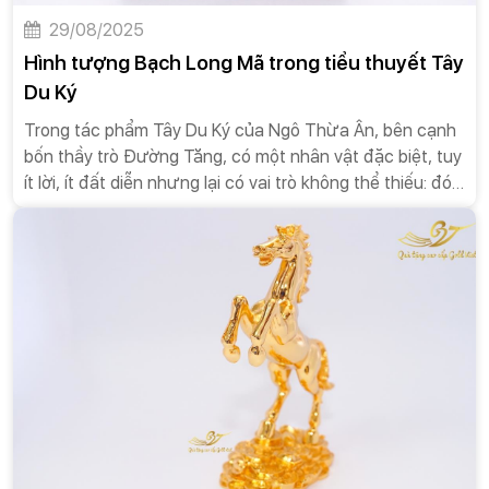
29/08/2025
Hình tượng Bạch Long Mã trong tiểu thuyết Tây
Du Ký
Trong tác phẩm Tây Du Ký của Ngô Thừa Ân, bên cạnh
bốn thầy trò Đường Tăng, có một nhân vật đặc biệt, tuy
ít lời, ít đất diễn nhưng lại có vai trò không thể thiếu: đó
chính là Bạch Long Mã (白龍馬). Không chỉ là một con
ngựa vô tri vô giác, Bạch Long Mã là một vị Bồ Tát tu
hành, là biểu tượng của sự hy sinh thầm lặng, lòng trung
thành và hành trình tìm kiếm sự giác ngộ. Câu chuyện
về cuộc đời của Bạch Long Mã, từ một hoàng tử cao
quý đến một con ngựa thồ, là một bài học sâu sắc về
sự sám hối, sự khiêm nhường và ý nghĩa của sự cống
hiến.