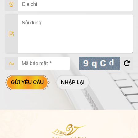
GỬI YÊU CẦU
NHẬP LẠI