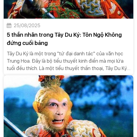
25/08/2025
5 thần nhãn trong Tây Du Ký: Tôn Ngộ Không
đứng cuối bảng
Tây Du Ký là một trong "tứ đại danh tác" của văn học
Trung Hoa. Đây là bộ tiểu thuyết kinh điển mà mọi lứa
tuổi đều thích. Là một tiểu thuyết thần thoại, Tây Du Ký
có rất nhiều sự kiện kỳ lạ, tình tiết bí ẩn khiến nhiều
người thắc mắc. Trong số đó, năm loại thần nhãn cũng
là điều bí ẩn khiến không ít người tò mò liệu nó lợi hại
đến đâu.