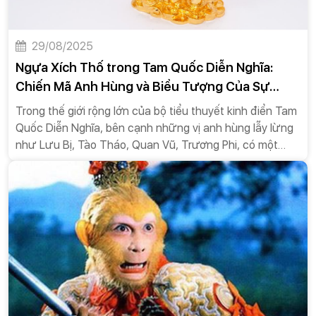
29/08/2025
Ngựa Xích Thố trong Tam Quốc Diễn Nghĩa:
Chiến Mã Anh Hùng và Biểu Tượng Của Sự
Trung Thành
Trong thế giới rộng lớn của bộ tiểu thuyết kinh điển Tam
Quốc Diễn Nghĩa, bên cạnh những vị anh hùng lẫy lừng
như Lưu Bị, Tào Tháo, Quan Vũ, Trương Phi, có một
nhân vật đặc biệt, tuy không nói, không thể hiện cảm
xúc bằng lời nhưng lại để lại một ấn tượng sâu sắc
không kém: đó chính là Xích Thố (赤兔). Được mệnh
danh là "Mã trung Xích Thố, nhân trung Lã Bố" (Ngựa có
Xích Thố, người có Lã Bố), con ngựa này không chỉ là
một phương tiện di chuyển, mà còn là một biểu tượng
sống động của sự dũng mãnh, tốc độ và trên hết là lòng
trung thành, góp phần làm nên huyền thoại của hai vị
tướng lừng danh Lã Bố và Quan Vũ.