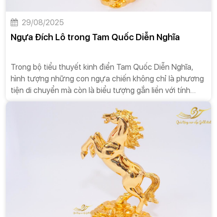
29/08/2025
Ngựa Đích Lô trong Tam Quốc Diễn Nghĩa
Trong bộ tiểu thuyết kinh điển Tam Quốc Diễn Nghĩa,
hình tượng những con ngựa chiến không chỉ là phương
tiện di chuyển mà còn là biểu tượng gắn liền với tính
cách và vận mệnh của các vị anh hùng. Bên cạnh
những chiến mã lừng danh như Xích Thố hay Tuyệt
Ảnh, có một con ngựa tuy có ngoại hình không mấy đẹp
mắt và bị coi là điềm xấu, nhưng lại lập được chiến công
hiển hách, cứu sống chủ nhân trong gang tấc. Đó chính
là Đích Lô (的盧), con ngựa của Lưu Bị. Câu chuyện về
Đích Lô không chỉ là một huyền thoại về sự dũng mãnh,
mà còn là một bài học sâu sắc về sự may mắn, về khả
năng vượt lên trên định kiến và giá trị của một người
bạn đồng hành chân chính.