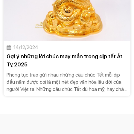
14/12/2024
Gợi ý những lời chúc may mắn trong dịp tết Ất
Tỵ 2025
Phong tục trao gửi nhau những câu chúc Tết mỗi dịp
đầu năm được coi là một nét đẹp văn hóa lâu đời của
người Việt ta. Những câu chúc Tết dù hoa mỹ, hay chân
chất, giản đơn thì vẫn luôn chan chứa những tình cảm
thật sự của người chúc gửi đến người mình yêu
thương. Hãy để Gold Việt gợi ý cho bạn những câu chúc
Tết 2025 Ất Tỵ hay tặng người thân yêu, bạn bè,... nhé!