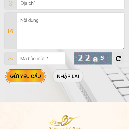
GỬI YÊU CẦU
NHẬP LẠI