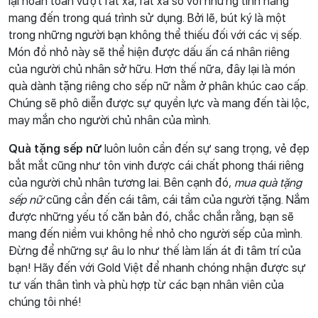
lại hoàn toàn vượt rất xa, rất xa so với những tính năng
mang đến trong quá trình sử dụng. Bởi lẽ, bút ký là một
trong những người bạn không thể thiếu đối với các vị sếp.
Món đồ nhỏ này sẽ thể hiện được dấu ấn cá nhân riêng
của người chủ nhân sở hữu. Hơn thế nữa, đây lại là món
quà dành tặng riêng cho sếp nữ nằm ở phân khúc cao cấp.
Chúng sẽ phô diễn được sự quyền lực và mang đến tài lộc,
may mắn cho người chủ nhân của mình.
Quà tặng sếp nữ
luôn luôn cần đến sự sang trọng, vẻ đẹp
bắt mắt cũng như tôn vinh được cái chất phong thái riêng
của người chủ nhân tương lai. Bên cạnh đó,
mua quà tặng
sếp nữ
cũng cần đến cái tâm, cái tầm của người tặng. Nắm
được những yếu tố căn bản đó, chắc chắn rằng, bạn sẽ
mang đến niềm vui không hề nhỏ cho người sếp của mình.
Đừng để những sự âu lo như thế làm lấn át đi tâm trí của
bạn! Hãy đến với Gold Việt để nhanh chóng nhận được sự
tư vấn thân tình và phù hợp từ các bạn nhân viên của
chúng tôi nhé!