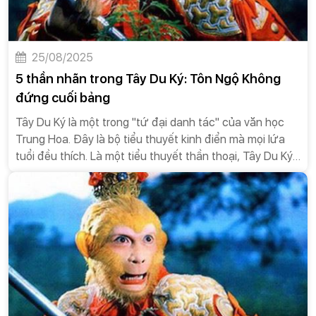
25/08/2025
5 thần nhãn trong Tây Du Ký: Tôn Ngộ Không
đứng cuối bảng
Tây Du Ký là một trong "tứ đại danh tác" của văn học
Trung Hoa. Đây là bộ tiểu thuyết kinh điển mà mọi lứa
tuổi đều thích. Là một tiểu thuyết thần thoại, Tây Du Ký
có rất nhiều sự kiện kỳ lạ, tình tiết bí ẩn khiến nhiều
người thắc mắc. Trong số đó, năm loại thần nhãn cũng
là điều bí ẩn khiến không ít người tò mò liệu nó lợi hại
đến đâu.