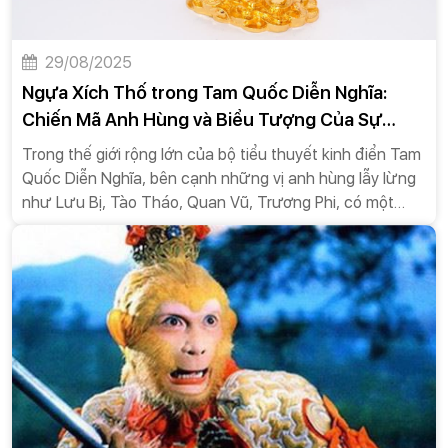
29/08/2025
Ngựa Xích Thố trong Tam Quốc Diễn Nghĩa:
Chiến Mã Anh Hùng và Biểu Tượng Của Sự
Trung Thành
Trong thế giới rộng lớn của bộ tiểu thuyết kinh điển Tam
Quốc Diễn Nghĩa, bên cạnh những vị anh hùng lẫy lừng
như Lưu Bị, Tào Tháo, Quan Vũ, Trương Phi, có một
nhân vật đặc biệt, tuy không nói, không thể hiện cảm
xúc bằng lời nhưng lại để lại một ấn tượng sâu sắc
không kém: đó chính là Xích Thố (赤兔). Được mệnh
danh là "Mã trung Xích Thố, nhân trung Lã Bố" (Ngựa có
Xích Thố, người có Lã Bố), con ngựa này không chỉ là
một phương tiện di chuyển, mà còn là một biểu tượng
sống động của sự dũng mãnh, tốc độ và trên hết là lòng
trung thành, góp phần làm nên huyền thoại của hai vị
tướng lừng danh Lã Bố và Quan Vũ.