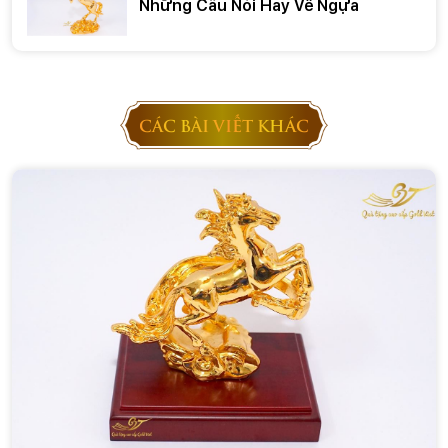
Những Câu Nói Hay Về Ngựa
CÁC BÀI VIẾT KHÁC