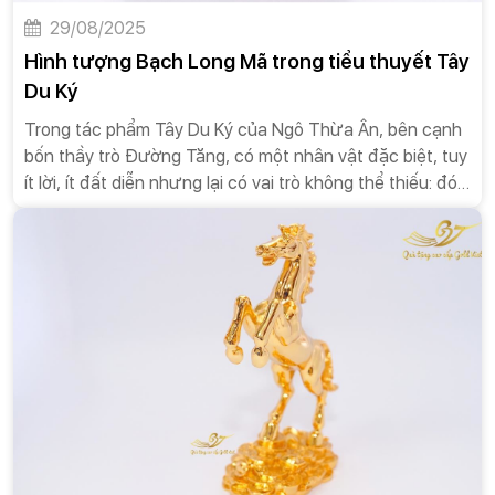
29/08/2025
Hình tượng Bạch Long Mã trong tiểu thuyết Tây
Du Ký
Trong tác phẩm Tây Du Ký của Ngô Thừa Ân, bên cạnh
bốn thầy trò Đường Tăng, có một nhân vật đặc biệt, tuy
ít lời, ít đất diễn nhưng lại có vai trò không thể thiếu: đó
chính là Bạch Long Mã (白龍馬). Không chỉ là một con
ngựa vô tri vô giác, Bạch Long Mã là một vị Bồ Tát tu
hành, là biểu tượng của sự hy sinh thầm lặng, lòng trung
thành và hành trình tìm kiếm sự giác ngộ. Câu chuyện
về cuộc đời của Bạch Long Mã, từ một hoàng tử cao
quý đến một con ngựa thồ, là một bài học sâu sắc về
sự sám hối, sự khiêm nhường và ý nghĩa của sự cống
hiến.