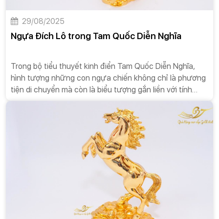
29/08/2025
Ngựa Đích Lô trong Tam Quốc Diễn Nghĩa
Trong bộ tiểu thuyết kinh điển Tam Quốc Diễn Nghĩa,
hình tượng những con ngựa chiến không chỉ là phương
tiện di chuyển mà còn là biểu tượng gắn liền với tính
cách và vận mệnh của các vị anh hùng. Bên cạnh
những chiến mã lừng danh như Xích Thố hay Tuyệt
Ảnh, có một con ngựa tuy có ngoại hình không mấy đẹp
mắt và bị coi là điềm xấu, nhưng lại lập được chiến công
hiển hách, cứu sống chủ nhân trong gang tấc. Đó chính
là Đích Lô (的盧), con ngựa của Lưu Bị. Câu chuyện về
Đích Lô không chỉ là một huyền thoại về sự dũng mãnh,
mà còn là một bài học sâu sắc về sự may mắn, về khả
năng vượt lên trên định kiến và giá trị của một người
bạn đồng hành chân chính.