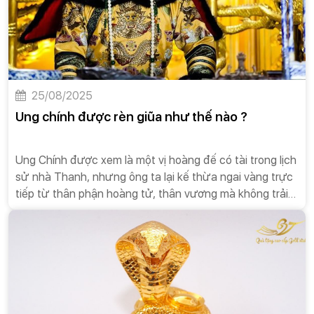
25/08/2025
Ung chính được rèn giũa như thế nào ?
Ung Chính được xem là một vị hoàng đế có tài trong lịch
sử nhà Thanh, nhưng ông ta lại kế thừa ngai vàng trực
tiếp từ thân phận hoàng tử, thân vương mà không trải
qua quá trình đào tạo bài bản như các thái tử đời trước,
cũng không có giai đoạn chuyển tiếp từ hoàng tử lên
hoàng đế. Vậy tại sao Ung Chính lại có thể hoàn thành
suôn sẻ sự chuyển đổi từ hoàng tử thành hoàng đế?