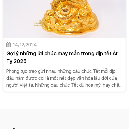
14/12/2024
Gợi ý những lời chúc may mắn trong dịp tết Ất
Tỵ 2025
Phong tục trao gửi nhau những câu chúc Tết mỗi dịp
đầu năm được coi là một nét đẹp văn hóa lâu đời của
người Việt ta. Những câu chúc Tết dù hoa mỹ, hay chân
chất, giản đơn thì vẫn luôn chan chứa những tình cảm
thật sự của người chúc gửi đến người mình yêu
thương. Hãy để Gold Việt gợi ý cho bạn những câu chúc
Tết 2025 Ất Tỵ hay tặng người thân yêu, bạn bè,... nhé!