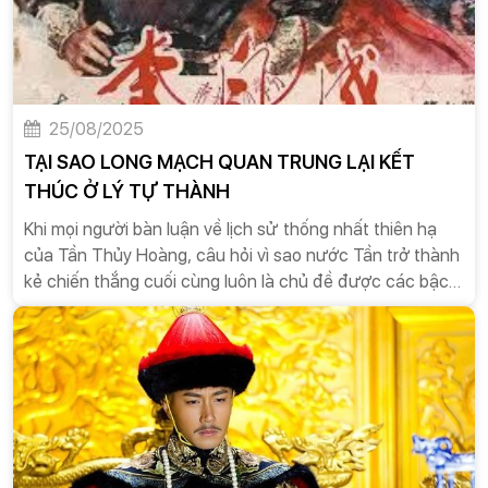
25/08/2025
TẠI SAO LONG MẠCH QUAN TRUNG LẠI KẾT
THÚC Ở LÝ TỰ THÀNH
Khi mọi người bàn luận về lịch sử thống nhất thiên hạ
của Tần Thủy Hoàng, câu hỏi vì sao nước Tần trở thành
kẻ chiến thắng cuối cùng luôn là chủ đề được các bậc
thầy thành công học hay những người trung niên say
rượu trên bàn ăn say sưa bàn tán. Câu trả lời có thể
nằm ở câu nói của Giả Nghị đời Tây Hán trong Quá Tần
Luận là: