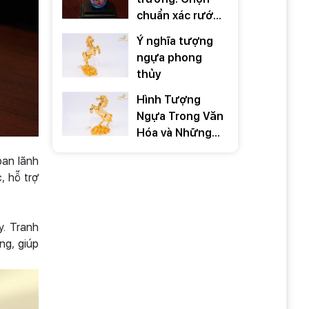
chuẩn xác rước
TÀI LỘC 2026
Ý nghĩa tượng
ngựa phong
thủy
Hình Tượng
Ngựa Trong Văn
Hóa và Những
Câu Nói Hay Về
ban lãnh
Ngựa
, hỗ trợ
. Tranh
ng, giúp