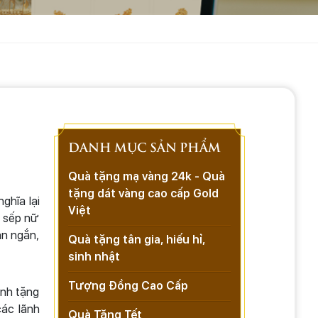
DANH MỤC SẢN PHẨM
Quà tặng mạ vàng 24k - Quà
tặng dát vàng cao cấp Gold
ghĩa lại
Việt
o sếp nữ
an ngắn,
Quà tặng tân gia, hiếu hỉ,
sinh nhật
Tượng Đồng Cao Cấp
ành tặng
các lãnh
Quà Tặng Tết