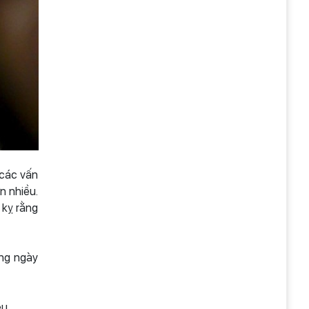
 các vấn
n nhiều.
 kỵ rằng
ng ngày
u.