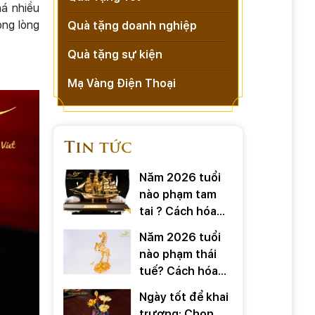
há nhiều
ong lòng
Quà tặng doanh nghiệp
Quà tặng sự kiện
Mạ Vàng Điện Thoại
Tin tức
Năm 2026 tuổi
nào phạm tam
tai ? Cách hóa
giải ra sao
Năm 2026 tuổi
nào phạm thái
tuế? Cách hóa
giải ra sao?
Ngày tốt để khai
trương: Chọn