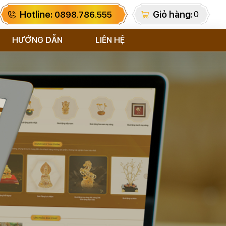
Hotline:
Giỏ hàng:
0
0898.786.555
HƯỚNG DẪN
LIÊN HỆ