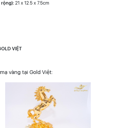
 rộng):
21 x 12.5 x 7.5cm
GOLD VIỆT
ạ vàng tại Gold Việt: