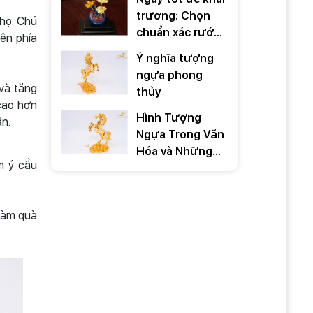
trương: Chọn
 họ. Chú
chuẩn xác rước
lên phía
TÀI LỘC 2026
Ý nghĩa tượng
ngựa phong
 và tăng
thủy
cao hơn
Hình Tượng
ân.
Ngựa Trong Văn
Hóa và Những
m ý cầu
Câu Nói Hay Về
Ngựa
làm quà