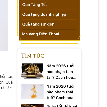
Quà Tặng Tết
Quà tặng doanh nghiệp
Quà tặng sự kiện
Mạ Vàng Điện Thoại
Tin tức
Năm 2026 tuổi
nào phạm tam
iền tài,
tai ? Cách hóa
ốn. Quà
giải ra sao
Năm 2026 tuổi
ài lộc,
nào phạm thái
tuế? Cách hóa
giải ra sao?
Ngày tốt để khai