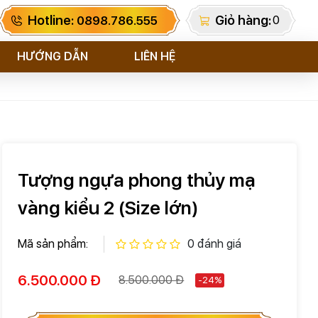
Hotline:
Giỏ hàng:
0
0898.786.555
HƯỚNG DẪN
LIÊN HỆ
Tượng ngựa phong thủy mạ
vàng kiểu 2 (Size lớn)
Mã sản phẩm:
0 đánh giá
6.500.000 Đ
8.500.000 Đ
-24%