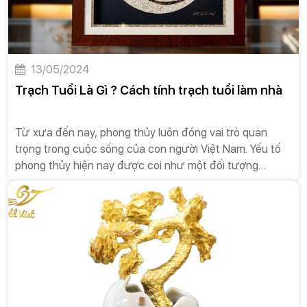
13/05/2024
Trạch Tuổi Là Gì ? Cách tính trạch tuổi làm nhà
Từ xưa đến nay, phong thủy luôn đóng vai trò quan
trọng trong cuộc sống của con người Việt Nam. Yếu tố
phong thủy hiện nay được coi như một đối tượng
nghiên cứu khoa học, hoàn toàn không mang tính tín
ngưỡng hoặc mê tín dị đoan. Tuy nhiên, không phải ai
trong số chúng ta cũng am hiểu về lĩnh vực phong thủy
để có thể vận dụng đúng quy luật Âm-Dương ngũ hành
trong cuộc sống. Và trong bài viết ngày hôm nay,Gold
Việt sẽ tư vấn các vấn đề liên quan đến phong thủy như
sau: Trạch tuổi là gì? Cách tính trạch tuổi làm nhà?