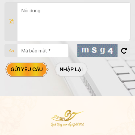
GỬI YÊU CẦU
NHẬP LẠI