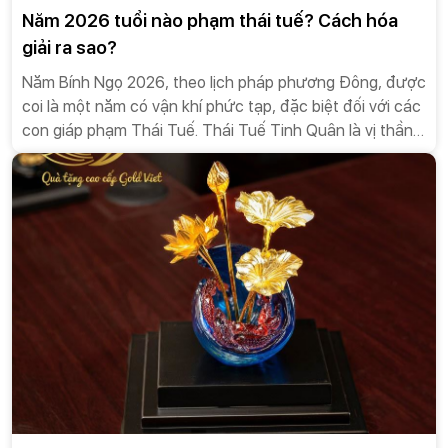
Năm 2026 tuổi nào phạm thái tuế? Cách hóa
giải ra sao?
Năm Bính Ngọ 2026, theo lịch pháp phương Đông, được
coi là một năm có vận khí phức tạp, đặc biệt đối với các
con giáp phạm Thái Tuế. Thái Tuế Tinh Quân là vị thần
tối cao cai quản vận mệnh năm đó, và khi Địa Chi của
một người xung khắc, tương hại, tương phá, hoặc trùng
với Địa Chi năm (Ngọ), người đó sẽ phải đối mặt với
những biến động lớn trong cuộc sống.