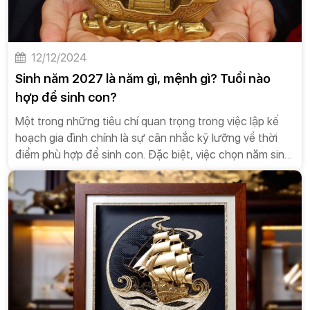
12/12/2024
Sinh năm 2027 là năm gì, mệnh gì? Tuổi nào
hợp để sinh con?
Một trong những tiêu chí quan trọng trong việc lập kế
hoạch gia đình chính là sự cân nhắc kỹ lưỡng về thời
điểm phù hợp để sinh con. Đặc biệt, việc chọn năm sinh
và tử vi vận mệnh của bé là điều quan trọng hơn bao giờ
hết. Vậy năm 2027 là năm gì, mệnh gì và hợp với tuổi
nào? Bài viết sau đây sẽ giúp bạn tìm hiểu những điều
thú vị về năm 2027 và các tính cách, đặc điểm của
những người sinh vào năm này.