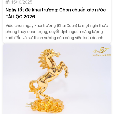
15/10/2025
Ngày tốt để khai trương: Chọn chuẩn xác rước
TÀI LỘC 2026
Việc chọn ngày khai trương (Khai Xuân) là một nghi thức
phong thủy quan trọng, quyết định nguồn năng lượng
khởi đầu và sự thịnh vượng của công việc kinh doanh
trong suốt cả năm. Để đạt được sự khởi đầu "Đại Cát
Đại Lợi" và tối đa hóa khả năng Rước Tài Lộc, quá trình
lựa chọn phải được thực hiện một cách khoa học, kết
hợp giữa Thiên Thời (Can Chi, Ngũ Hành của năm), Địa
Lợi (Trực, Sao chiếu mệnh) và Nhân Hòa (Mệnh, Tuổi
của Gia Chủ). Báo cáo này trình bày quy trình lọc chọn
chuẩn xác cho Năm Bính Ngọ 2026.