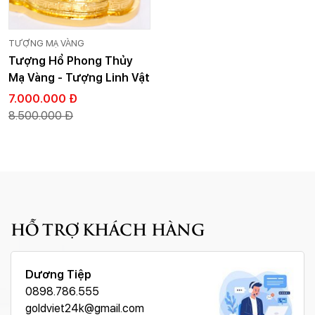
TƯỢNG MẠ VÀNG
Tượng Hổ Phong Thủy
Mạ Vàng - Tượng Linh Vật
Cỡ Lớn
7.000.000 Đ
8.500.000 Đ
HỖ TRỢ KHÁCH HÀNG
Dương Tiệp
0898.786.555
goldviet24k@gmail.com