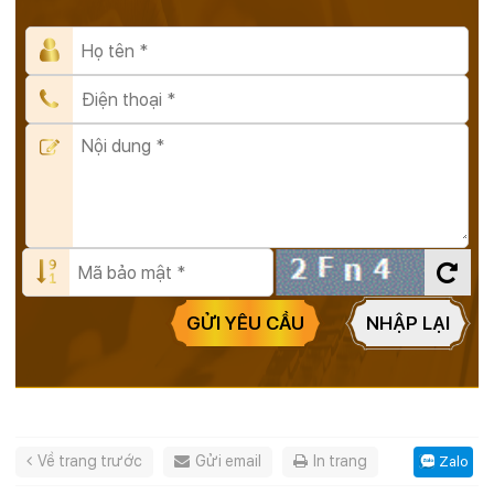
GỬI YÊU CẦU
NHẬP LẠI
Về trang trước
Gửi email
In trang
Zalo