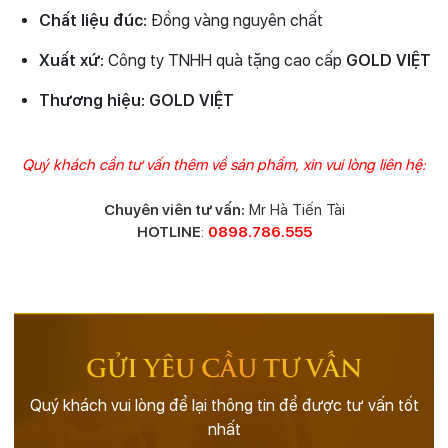
Chất liệu đúc:
Đồng vàng nguyên chất
Xuất xứ:
Công ty TNHH quà tặng cao cấp
GOLD VIỆT
Thương hiệu:
GOLD VIỆT
Quý khách cần tư vấn thêm về sản phẩm, xin vui lòng liên hệ:
Chuyên viên tư vấn:
Mr Hà Tiến Tài
HOTLINE
:
0898.786.555
GỬI YÊU CẦU TƯ VẤN
Quý khách vui lòng để lại thông tin để được tư vấn tốt
nhất