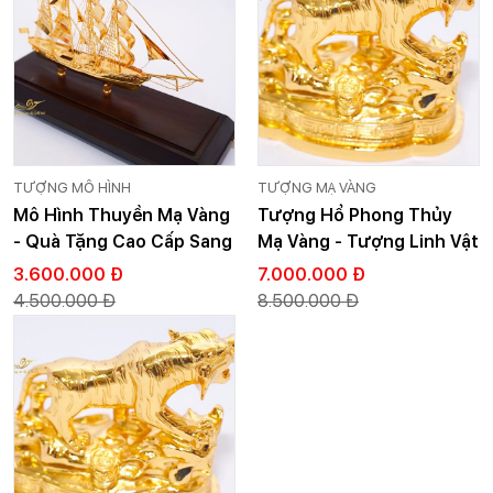
TƯỢNG MÔ HÌNH
TƯỢNG MẠ VÀNG
Mô Hình Thuyền Mạ Vàng
Tượng Hổ Phong Thủy
- Quà Tặng Cao Cấp Sang
Mạ Vàng - Tượng Linh Vật
Trọng
Cỡ Lớn
3.600.000 Đ
7.000.000 Đ
4.500.000 Đ
8.500.000 Đ