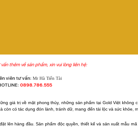
vấn thêm về sản phẩm, xin vui lòng liên hệ:
n viên tư vấn:
Mr Hà Tiến Tài
HOTLINE
0898.786.555
:
ng giá trị về mặt phong thủy, những sản phẩm tại Gold Việt không chỉ
mà còn có tác dụng đón lành, tránh dữ, mang đến tài lộc và sức khỏe, 
c đặt lên hàng đầu. Sản phẩm độc quyền, thiết kế và sản xuất mẫu mã 