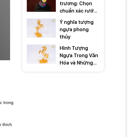
trương: Chọn
chuẩn xác rước
TÀI LỘC 2026
Ý nghĩa tượng
ngựa phong
thủy
Hình Tượng
Ngựa Trong Văn
Hóa và Những
Câu Nói Hay Về
Ngựa
c trong
 thích