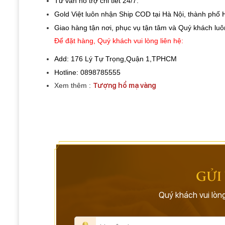
Tư vấn hỗ trợ chi tiết 24/7.
Gold Việt luôn nhận Ship COD tại Hà Nội, thành phố Hồ
Giao hàng tận nơi, phục vụ tận tâm và Quý khách luô
Để đặt hàng, Quý khách vui lòng liên hệ: 
Add: 176 Lý Tự Trọng,Quận 1,TPHCM
Hotline: 0898785555
Xem thêm
:
Tượng hổ mạ vàng
GỬI
Quý khách vui lòng