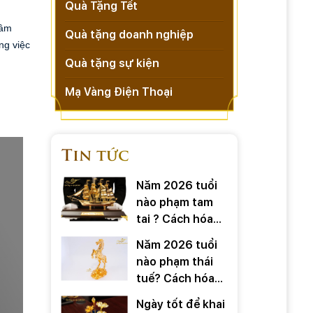
Quà Tặng Tết
âm 
Quà tặng doanh nghiệp
g việc 
Quà tặng sự kiện
Mạ Vàng Điện Thoại
Tin tức
Năm 2026 tuổi
nào phạm tam
tai ? Cách hóa
giải ra sao
Năm 2026 tuổi
nào phạm thái
tuế? Cách hóa
giải ra sao?
Ngày tốt để khai