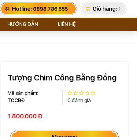
Hotline:
Giỏ hàng:
0
0898.786.555
HƯỚNG DẪN
LIÊN HỆ
Tượng Chim Công Bằng Đồng
Mã sản phẩm:
TCCBÐ
0 đánh giá
1.800.000 Đ
Mua ngay