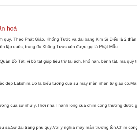
văn hoá
m quý. Theo Phật Giáo, Khổng Tước và đại bàng Kim Sí Điểu là 2 thần
iên lập quốc, trong đó Khổng Tước còn được gọi là Phật Mẫu.
ân Bồ Tát, vị bồ tát giúp tiêu trừ tai ách, khổ nạn, bệnh tật, ma quỷ 
sắc đẹp Lakshim.Đó là biểu tượng của sự may mắn nhân từ giàu có.Man
tượng của sự như ý.Thời nhà Thanh lông của chim công thường được g
iêu sa.Sự đài trang phú quý.Với ý nghĩa may mắn trường tồn.Chim công