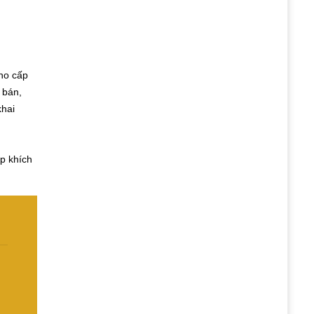
cho cấp
 bán,
khai
p khích