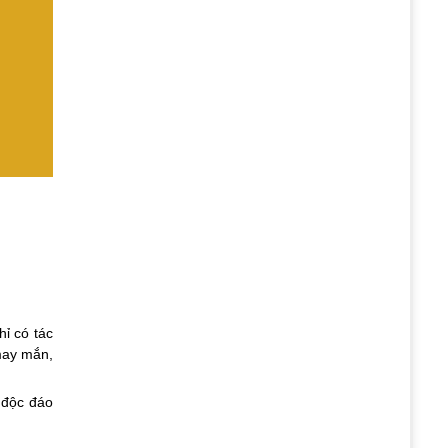
 có tác 
may mắn, 
độc đáo 