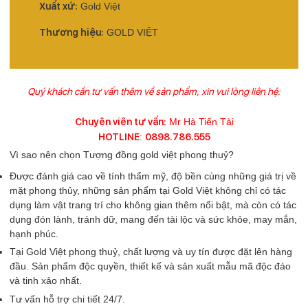
Xuất xứ:
Gold Việt
Thương hiệu:
GOLD VIỆT
Quý khách cần tư vấn thêm về sản phẩm, xin vui lòng liên hệ:
Chuyên viên tư vấn:
Mr Hà Tiến Tài
HOTLINE
:
0898.786.555
Vì sao nên chọn Tượng đồng gold việt phong thuỷ?
Được đánh giá cao về tính thẩm mỹ, độ bền cùng những giá trị về
mặt phong thủy, những sản phẩm tại Gold Việt không chỉ có tác
dụng làm vật trang trí cho không gian thêm nổi bật, mà còn có tác
dụng đón lành, tránh dữ, mang đến tài lộc và sức khỏe, may mắn,
hạnh phúc.
Tại Gold Việt phong thuỷ, chất lượng và uy tín được đặt lên hàng
đầu. Sản phẩm độc quyền, thiết kế và sản xuất mẫu mã độc đáo
và tinh xảo nhất.
Tư vấn hỗ trợ chi tiết 24/7.