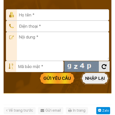
GỬI YÊU CẦU
NHẬP LẠI
Về trang trước
Gửi email
In trang
Zalo