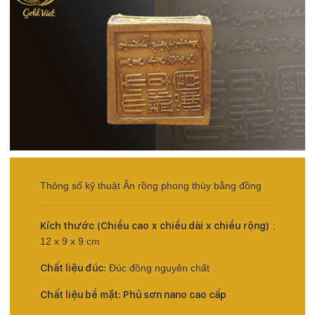
Thông số kỹ thuật Ấn rồng phong thủy bằng đồng
Kích thước (Chiều cao x chiều dài x chiều rộng)
:
12 x 9 x 9 cm
Chất liệu đúc:
Đúc đồng nguyên chất
Chất liệu bề mặt: Phủ sơn nano cao cấp