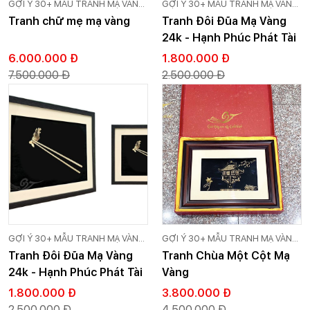
GỢI Ý 30+ MẪU TRANH MẠ VÀNG
GỢI Ý 30+ MẪU TRANH MẠ VÀNG
24K CAO CẤP GOLD VIỆT
24K CAO CẤP GOLD VIỆT
Tranh chữ mẹ mạ vàng
Tranh Đôi Đũa Mạ Vàng
24k - Hạnh Phúc Phát Tài
6.000.000 Đ
1.800.000 Đ
7.500.000 Đ
2.500.000 Đ
GỢI Ý 30+ MẪU TRANH MẠ VÀNG
GỢI Ý 30+ MẪU TRANH MẠ VÀNG
24K CAO CẤP GOLD VIỆT
24K CAO CẤP GOLD VIỆT
Tranh Đôi Đũa Mạ Vàng
Tranh Chùa Một Cột Mạ
24k - Hạnh Phúc Phát Tài
Vàng
1.800.000 Đ
3.800.000 Đ
2.500.000 Đ
4.500.000 Đ