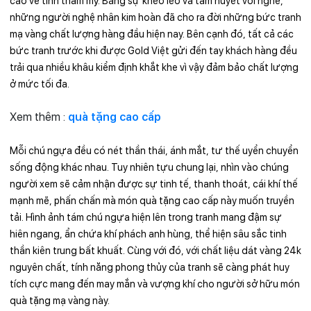
cao về tính thẩm mỹ. Bằng sự khéo léo và tâm huyết với nghề,
những người nghệ nhân kim hoàn đã cho ra đời những bức tranh
mạ vàng chất lượng hàng đầu hiện nay. Bên cạnh đó, tất cả các
bức tranh trước khi được Gold Việt gửi đến tay khách hàng đều
trải qua nhiều khâu kiểm định khắt khe vì vậy đảm bảo chất lượng
ở mức tối đa.
Xem thêm :
quà tặng cao cấp
Mỗi chú ngựa đều có nét thần thái, ánh mắt, tư thế uyển chuyển
sống động khác nhau. Tuy nhiên tựu chung lại, nhìn vào chúng
người xem sẽ cảm nhận được sự tinh tế, thanh thoát, cái khí thế
mạnh mẽ, phấn chấn mà món quà tặng cao cấp này muốn truyền
tải.
Hình ảnh tám chú ngựa hiện lên trong tranh mang đậm sự
hiên ngang, ẩn chứa khí phách anh hùng, thể hiện sâu sắc tinh
thần kiên trung bất khuất. Cùng với đó, với chất liệu dát vàng 24k
nguyên chất, tính năng phong thủy của tranh sẽ càng phát huy
tích cực mang đến may mắn và vượng khí cho người sở hữu món
quà tặng mạ vàng này.