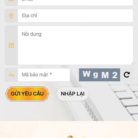
GỬI YÊU CẦU
NHẬP LẠI