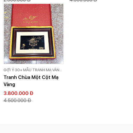
GỢI Ý 30+ MẪU TRANH MẠ VÀNG
24K CAO CẤP GOLD VIỆT
Tranh Chùa Một Cột Mạ
Vàng
3.800.000 Đ
4.500.000 Đ