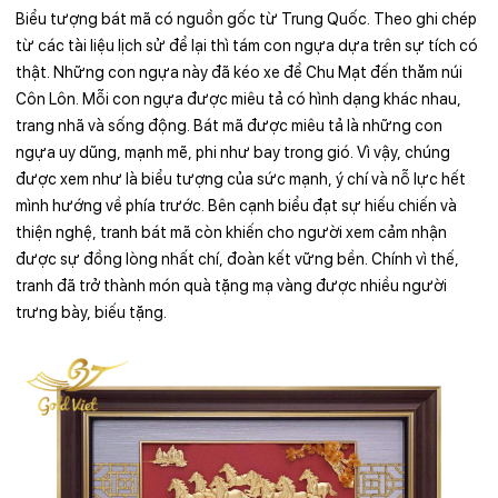
Biểu tượng bát mã có nguồn gốc từ Trung Quốc. Theo ghi chép
từ các tài liệu lịch sử để lại thì tám con ngựa dựa trên sự tích có
thật. Những con ngựa này đã kéo xe để Chu Mạt đến thăm núi
Côn Lôn. Mỗi con ngựa được miêu tả có hình dạng khác nhau,
trang nhã và sống động. Bát mã được miêu tả là những con
ngựa uy dũng, mạnh mẽ, phi như bay trong gió. Vì vậy, chúng
được xem như là biểu tượng của sức mạnh, ý chí và nỗ lực hết
mình hướng về phía trước. Bên cạnh biểu đạt sự hiếu chiến và
thiện nghệ, tranh bát mã còn khiến cho người xem cảm nhận
được sự đồng lòng nhất chí, đoàn kết vững bền. Chính vì thế,
tranh đã trở thành món quà tặng mạ vàng được nhiều người
trưng bày, biếu tặng.