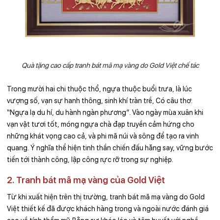
Quà tặng cao cấp tranh bát mã mạ vàng do Gold Việt chế tác
Trong mười hai chi thuộc thổ, ngựa thuộc buổi trưa, là lúc
vượng số, vạn sự hanh thông, sinh khí tràn trề, Có câu thơ:
“Ngựa lạ du hí, du hành ngàn phương”. Vào ngày mùa xuân khi
vạn vật tươi tốt, móng ngựa chà đạp truyền cảm hứng cho
những khát vọng cao cả, và phi mã núi và sông để tạo ra vinh
quang. Ý nghĩa thể hiện tinh thần chiến đấu hăng say, vững bước
tiến tới thành công, lập công rực rỡ trong sự nghiệp.
2. Tranh bát mã mạ vàng của Gold Việt
Từ khi xuất hiện trên thị trường, tranh bát mã mạ vàng do Gold
Việt thiết kế đã được khách hàng trong và ngoài nước đánh giá