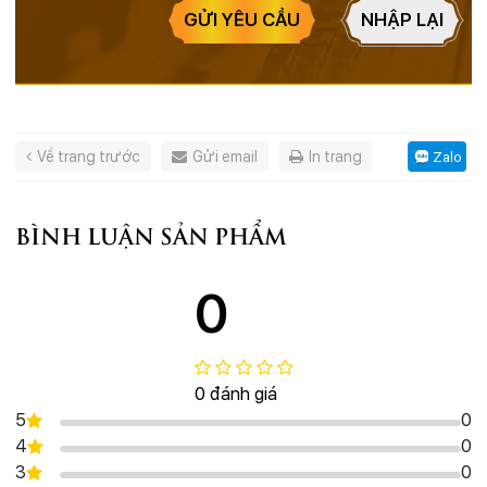
GỬI YÊU CẦU
NHẬP LẠI
Về trang trước
Gửi email
In trang
Zalo
BÌNH LUẬN SẢN PHẨM
0
0 đánh giá
5
0
4
0
3
0