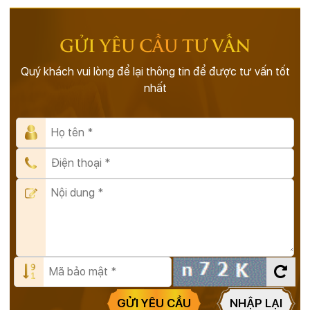
GỬI YÊU CẦU TƯ VẤN
Quý khách vui lòng để lại thông tin để được tư vấn tốt
nhất
GỬI YÊU CẦU
NHẬP LẠI