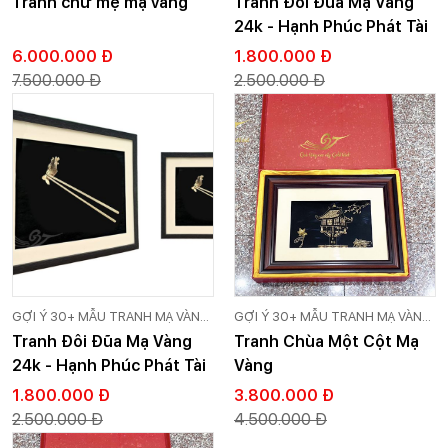
Tranh chữ mẹ mạ vàng
Tranh Đôi Đũa Mạ Vàng
24k - Hạnh Phúc Phát Tài
6.000.000 Đ
1.800.000 Đ
7.500.000 Đ
2.500.000 Đ
GỢI Ý 30+ MẪU TRANH MẠ VÀNG
GỢI Ý 30+ MẪU TRANH MẠ VÀNG
24K CAO CẤP GOLD VIỆT
24K CAO CẤP GOLD VIỆT
Tranh Đôi Đũa Mạ Vàng
Tranh Chùa Một Cột Mạ
24k - Hạnh Phúc Phát Tài
Vàng
1.800.000 Đ
3.800.000 Đ
2.500.000 Đ
4.500.000 Đ