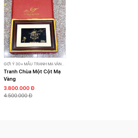
GỢI Ý 30+ MẪU TRANH MẠ VÀNG
24K CAO CẤP GOLD VIỆT
Tranh Chùa Một Cột Mạ
Vàng
3.800.000 Đ
4.500.000 Đ