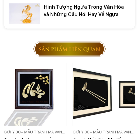
Hình Tượng Ngựa Trong Văn Hóa
và Những Câu Nói Hay Về Ngựa
SẢN PHẨM LIÊN QUAN
GỢI Ý 30+ MẪU TRANH MẠ VÀNG
GỢI Ý 30+ MẪU TRANH MẠ VÀNG
24K CAO CẤP GOLD VIỆT
24K CAO CẤP GOLD VIỆT