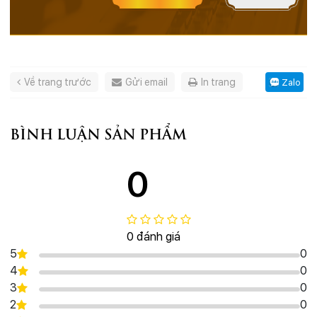
Về trang trước
Gửi email
In trang
Zalo
BÌNH LUẬN SẢN PHẨM
0
0 đánh giá
5
0
4
0
3
0
2
0