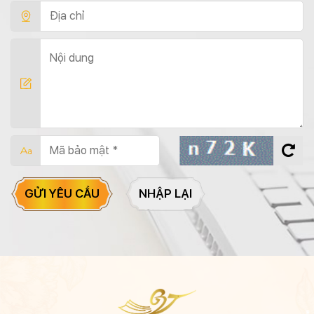
GỬI YÊU CẦU
NHẬP LẠI