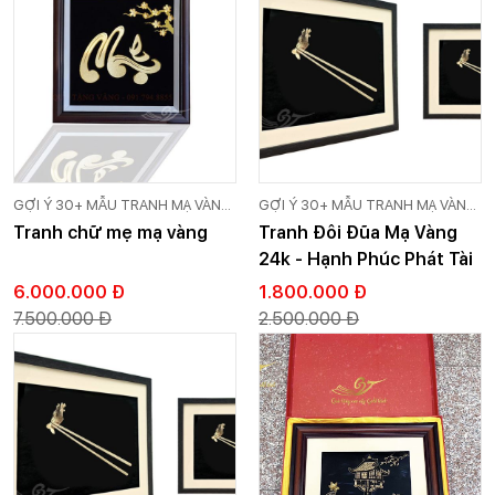
GỢI Ý 30+ MẪU TRANH MẠ VÀNG
GỢI Ý 30+ MẪU TRANH MẠ VÀNG
24K CAO CẤP GOLD VIỆT
24K CAO CẤP GOLD VIỆT
Tranh chữ mẹ mạ vàng
Tranh Đôi Đũa Mạ Vàng
24k - Hạnh Phúc Phát Tài
6.000.000 Đ
1.800.000 Đ
7.500.000 Đ
2.500.000 Đ