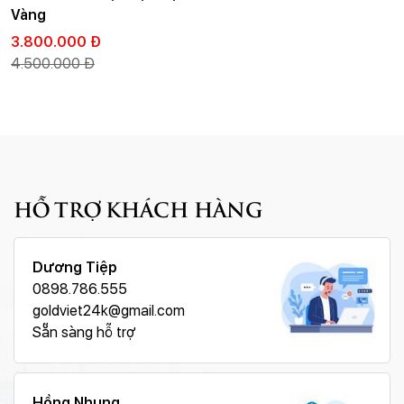
Vàng
3.800.000 Đ
4.500.000 Đ
HỖ TRỢ KHÁCH HÀNG
Dương Tiệp
0898.786.555
goldviet24k@gmail.com
Sẵn sàng hỗ trợ
Hồng Nhung