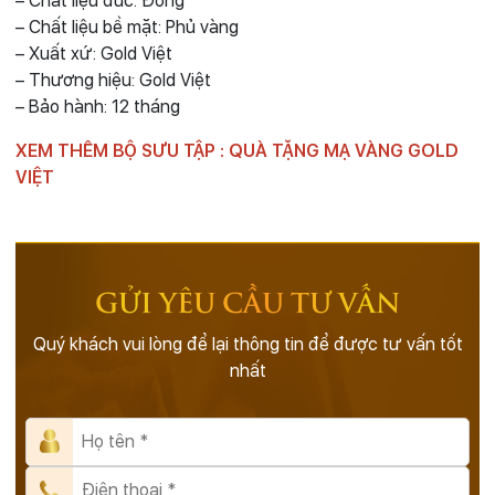
– Chất liệu đúc: Đồng
– Chất liệu bề mặt: Phủ vàng
– Xuất xứ: Gold Việt
– Thương hiệu: Gold Việt
– Bảo hành: 12 tháng
XEM THÊM BỘ SƯU TẬP :
QUÀ TẶNG MẠ VÀNG
GOLD
VIỆT
GỬI YÊU CẦU TƯ VẤN
Quý khách vui lòng để lại thông tin để được tư vấn tốt
nhất