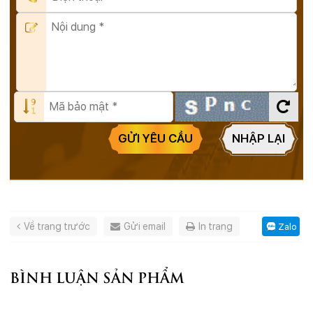
GỬI YÊU CẦU
NHẬP LẠI
Về trang trước
Gửi email
In trang
Zalo
BÌNH LUẬN SẢN PHẨM