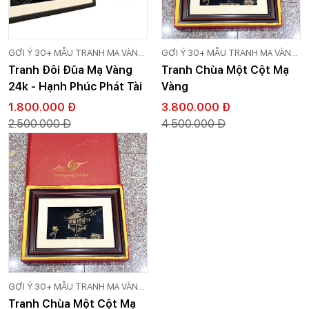
GỢI Ý 30+ MẪU TRANH MẠ VÀNG
GỢI Ý 30+ MẪU TRANH MẠ VÀNG
24K CAO CẤP GOLD VIỆT
24K CAO CẤP GOLD VIỆT
Tranh Đôi Đũa Mạ Vàng
Tranh Chùa Một Cột Mạ
24k - Hạnh Phúc Phát Tài
Vàng
1.800.000 Đ
3.800.000 Đ
2.500.000 Đ
4.500.000 Đ
GỢI Ý 30+ MẪU TRANH MẠ VÀNG
24K CAO CẤP GOLD VIỆT
Tranh Chùa Một Cột Mạ