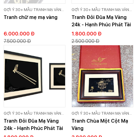
GỢI Ý 30+ MẪU TRANH MẠ VÀNG
GỢI Ý 30+ MẪU TRANH MẠ VÀNG
24K CAO CẤP GOLD VIỆT
24K CAO CẤP GOLD VIỆT
Tranh chữ mẹ mạ vàng
Tranh Đôi Đũa Mạ Vàng
24k - Hạnh Phúc Phát Tài
6.000.000 Đ
1.800.000 Đ
7.500.000 Đ
2.500.000 Đ
GỢI Ý 30+ MẪU TRANH MẠ VÀNG
GỢI Ý 30+ MẪU TRANH MẠ VÀNG
24K CAO CẤP GOLD VIỆT
24K CAO CẤP GOLD VIỆT
Tranh Đôi Đũa Mạ Vàng
Tranh Chùa Một Cột Mạ
24k - Hạnh Phúc Phát Tài
Vàng