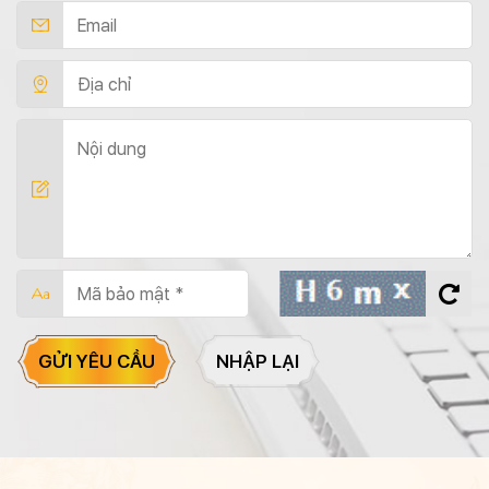
GỬI YÊU CẦU
NHẬP LẠI