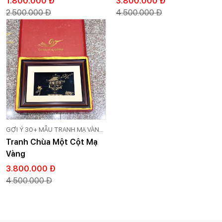
1.800.000 Đ
3.800.000 Đ
2.500.000 Đ
4.500.000 Đ
GỢI Ý 30+ MẪU TRANH MẠ VÀNG
24K CAO CẤP GOLD VIỆT
Tranh Chùa Một Cột Mạ
Vàng
3.800.000 Đ
4.500.000 Đ