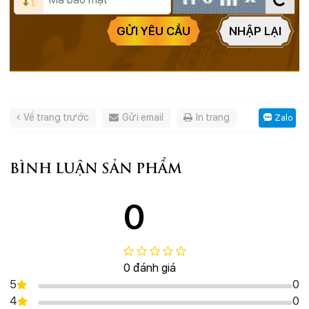
GỬI YÊU CẦU
NHẬP LẠI
Về trang trước
Gửi email
In trang
Zalo
BÌNH LUẬN SẢN PHẨM
0
0 đánh giá
5
0
4
0