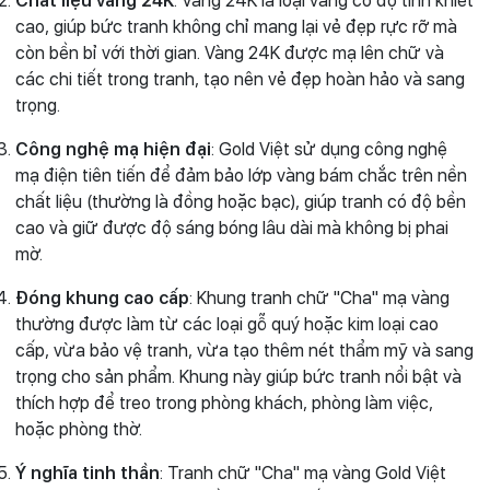
Chất liệu vàng 24K
: Vàng 24K là loại vàng có độ tinh khiết
cao, giúp bức tranh không chỉ mang lại vẻ đẹp rực rỡ mà
còn bền bỉ với thời gian. Vàng 24K được mạ lên chữ và
các chi tiết trong tranh, tạo nên vẻ đẹp hoàn hảo và sang
trọng.
Công nghệ mạ hiện đại
: Gold Việt sử dụng công nghệ
mạ điện tiên tiến để đảm bảo lớp vàng bám chắc trên nền
chất liệu (thường là đồng hoặc bạc), giúp tranh có độ bền
cao và giữ được độ sáng bóng lâu dài mà không bị phai
mờ.
Đóng khung cao cấp
: Khung tranh chữ "Cha" mạ vàng
thường được làm từ các loại gỗ quý hoặc kim loại cao
cấp, vừa bảo vệ tranh, vừa tạo thêm nét thẩm mỹ và sang
trọng cho sản phẩm. Khung này giúp bức tranh nổi bật và
thích hợp để treo trong phòng khách, phòng làm việc,
hoặc phòng thờ.
Ý nghĩa tinh thần
: Tranh chữ "Cha" mạ vàng Gold Việt