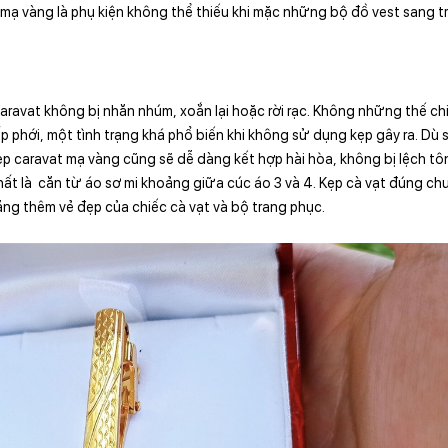
mạ vàng là phụ kiện không thể thiếu khi mặc những bộ đồ vest sang tr
caravat không bị nhăn nhúm, xoắn lại hoặc rời rạc. Không những thế ch
p phới, một tình trạng khá phổ biến khi không sử dụng kẹp gây ra. Dù
ẹp caravat mạ vàng cũng sẽ dễ dàng kết hợp hài hòa, không bị lệch tô
 nhất là căn từ áo sơ mi khoảng giữa cúc áo 3 và 4. Kẹp cà vạt đúng c
ng thêm vẻ đẹp của chiếc cà vạt và bộ trang phục.