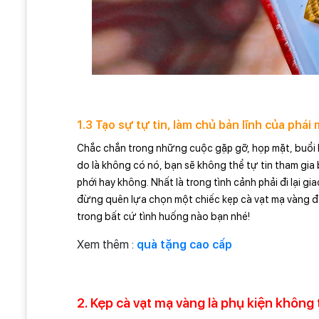
1.3 Tạo sự tự tin, làm chủ bản lĩnh của phái
Chắc chắn trong những cuộc gặp gỡ, họp mặt, buổi lễ 
do là không có nó, bạn sẽ không thể tự tin tham gia b
phới hay không. Nhất là trong tình cảnh phải đi lại gi
đừng quên lựa chọn một chiếc kẹp cà vạt mạ vàng để
trong bất cứ tình huống nào bạn nhé!
Xem thêm :
quà tặng cao cấp
2. Kẹp cà vạt mạ vàng là phụ kiện không