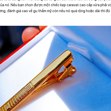
ủa nó. Nếu bạn chọn được một chiếc kẹp caravat cao cấp vừa phải vớ
g, đánh giá cao về gu thẩm mỹ còn nếu nó quá rộng hoặc dài thì đó 