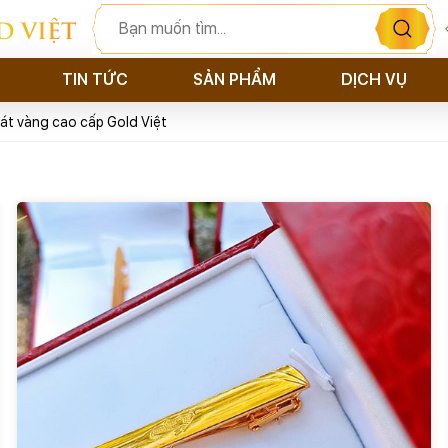
D VIỆT
TIN TỨC
SẢN PHẨM
DỊCH VỤ
át vàng cao cấp Gold Việt