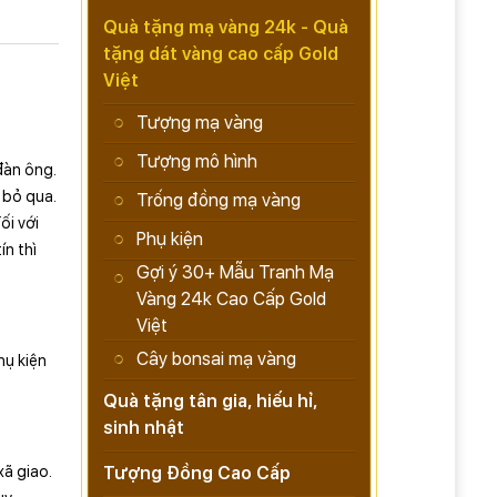
Quà tặng mạ vàng 24k - Quà
tặng dát vàng cao cấp Gold
Việt
Tượng mạ vàng
Tượng mô hình
đàn ông.
 bỏ qua.
Trống đồng mạ vàng
ối với
Phụ kiện
ín thì
Gợi ý 30+ Mẫu Tranh Mạ
Vàng 24k Cao Cấp Gold
Việt
Cây bonsai mạ vàng
hụ kiện
Quà tặng tân gia, hiếu hỉ,
sinh nhật
xã giao.
Tượng Đồng Cao Cấp