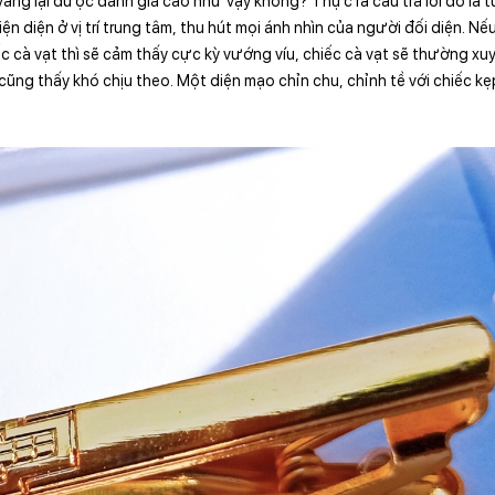
àng lại được đánh giá cao như vậy không? Thực ra câu trả lời đó là t
ện diện ở vị trí trung tâm, thu hút mọi ánh nhìn của người đối diện. Nế
c cà vạt thì sẽ cảm thấy cực kỳ vướng víu, chiếc cà vạt sẽ thường xuy
ng thấy khó chịu theo. Một diện mạo chỉn chu, chỉnh tề với chiếc kẹ