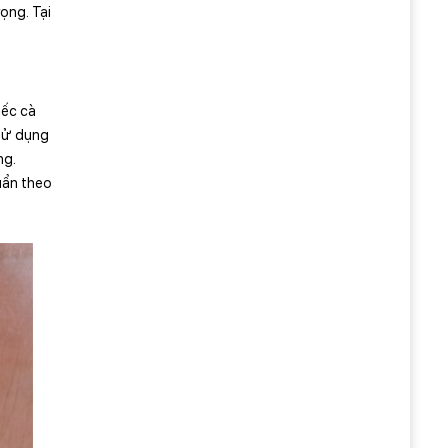
ọng. Tại
iếc cà
 sử dụng
ng.
huẩn theo