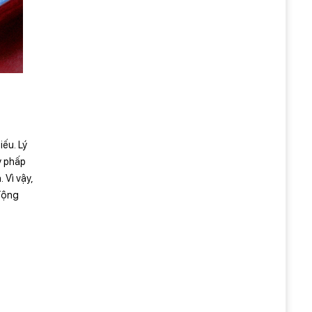
ếu. Lý
y phấp
 Vì vậy,
 động