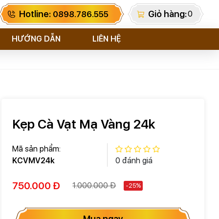
Hotline:
Giỏ hàng:
0
0898.786.555
HƯỚNG DẪN
LIÊN HỆ
Kẹp Cà Vạt Mạ Vàng 24k
Mã sản phẩm:
KCVMV24k
0 đánh giá
750.000 Đ
1.000.000 Đ
-25%
Mua ngay