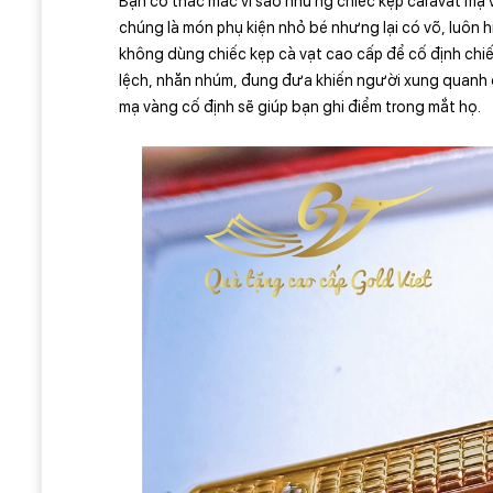
Bạn có thắc mắc vì sao những chiếc kẹp caravat mạ v
chúng là món phụ kiện nhỏ bé nhưng lại có võ, luôn hi
không dùng chiếc kẹp cà vạt cao cấp để cố định chiế
lệch, nhăn nhúm, đung đưa khiến người xung quanh cũ
mạ vàng cố định sẽ giúp bạn ghi điểm trong mắt họ.