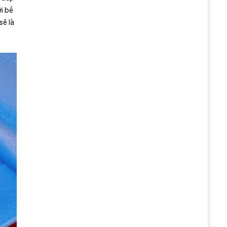
i bề
sẽ là