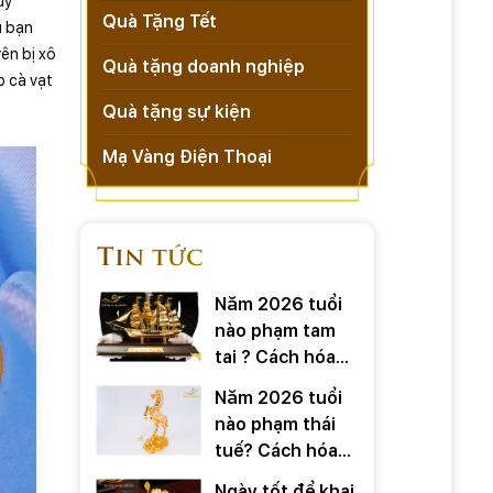
uy
Quà Tặng Tết
u bạn
ên bị xô
Quà tặng doanh nghiệp
p cà vạt
Quà tặng sự kiện
Mạ Vàng Điện Thoại
Tin tức
Năm 2026 tuổi
nào phạm tam
tai ? Cách hóa
giải ra sao
Năm 2026 tuổi
nào phạm thái
tuế? Cách hóa
giải ra sao?
Ngày tốt để khai