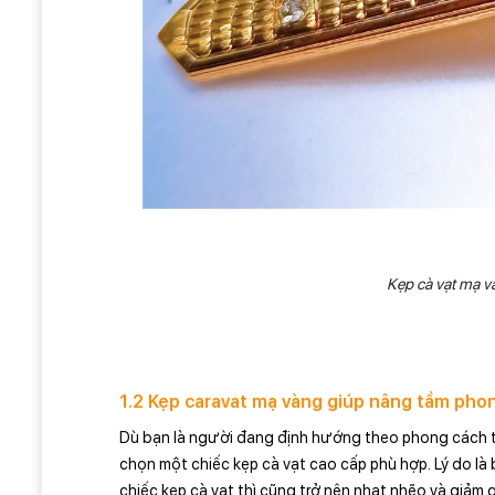
Kẹp cà vạt mạ v
1.2 Kẹp caravat mạ vàng giúp nâng tầm pho
Dù bạn là người đang định hướng theo phong cách thờ
chọn một chiếc kẹp cà vạt cao cấp phù hợp. Lý do là b
chiếc kẹp cà vạt thì cũng trở nên nhạt nhẽo và giảm g