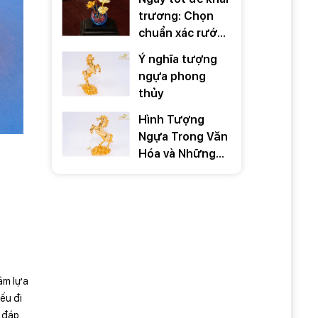
trương: Chọn
chuẩn xác rước
TÀI LỘC 2026
Ý nghĩa tượng
ngựa phong
thủy
Hình Tượng
Ngựa Trong Văn
Hóa và Những
Câu Nói Hay Về
Ngựa
tâm lựa
ếu đi
i đáp