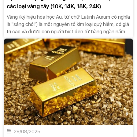
các loại vàng tây (10K, 14K, 18K, 24K)
Vàng (ký hiệu hóa học Au, từ chữ Latinh Aurum có nghĩa
là "sáng chói") là một nguyên tố kim loại quý hiếm, có giá
trị cao và được con người biết đến từ hàng ngàn năm
trước. Vàng nổi tiếng với màu vàng kim đặc trưng, độ
sáng bóng, tính dẻo, và khả năng chống ăn mòn tuyệt
vời. Nhờ những đặc tính này, vàng đã đóng vai trò quan
trọng trong nhiều lĩnh vực, từ tài chính, công nghiệp đến
nghệ thuật và y học.
29/08/2025