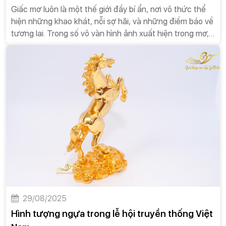
Giấc mơ luôn là một thế giới đầy bí ẩn, nơi vô thức thể
hiện những khao khát, nỗi sợ hãi, và những điềm báo về
tương lai. Trong số vô vàn hình ảnh xuất hiện trong mơ,
ngựa vàng là một trong những biểu tượng đặc biệt,
mang theo những thông điệp sâu sắc về sự thành
công, tài lộc, và những bước ngoặt quan trọng trong
cuộc đời. Nằm mơ thấy ngựa vàng không chỉ là một trải
nghiệm thú vị mà còn là một cơ hội để bạn nhìn nhận lại
bản thân và con đường phía trước. Bài luận này sẽ đi
sâu vào giải mã ý nghĩa của giấc mơ ngựa vàng, từ
những điềm báo tích cực đến những cảnh báo tiềm ẩn,
từ đó giúp bạn hiểu rõ hơn về những thông điệp mà vũ
trụ đang gửi gắm.
29/08/2025
Hình tượng ngựa trong lễ hội truyền thống Việt