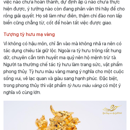
việc nào chưa hoàn thành, dự định ấp ủ nào chưa thực
hiện được, ý tưởng nào còn đang phân vân thì hãy để cho
rồng giải quyết. Họ sẽ làm như điên, thậm chí đào non lấp
biển cũng chẳng từ, cốt để hoàn tất việc được giao.
Tượng tỳ hưu mạ vàng
Vì không có hậu môn, chỉ ăn vào mà không nhả ra nên có
tác dụng chiêu tài giữ lộc. Ngoài ra tỳ hưu trông rất hung
dữ, chuyên cắn tinh huyết ma quỷ nên hộ mệnh trừ tà.
Người ta thường chế tác tỳ hưu làm trang sức, vật phẩm
phong thủy. Tỳ hưu màu vàng mang ý nghĩa cho một cuộc
sống vui, vẻ lạc quan và giàu sang hạnh phúc. Đặc biệt,
trong phong thủy thì vật phẩm
tỳ hưu màu vàng
có một ý
nghĩa vô cùng lớn.