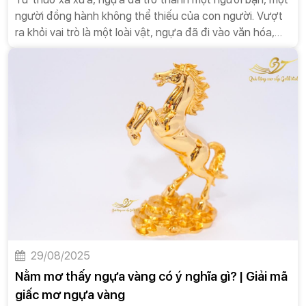
người đồng hành không thể thiếu của con người. Vượt
ra khỏi vai trò là một loài vật, ngựa đã đi vào văn hóa,
truyền thuyết và trở thành một biểu tượng đa chiều, đại
diện cho sức mạnh, tốc độ, lòng dũng cảm và sự trung
thành. Trong văn hóa của nhiều quốc gia, từ Đông sang
Tây, hình tượng ngựa luôn gắn liền với những câu
chuyện huyền thoại, những chiến công oai hùng, và
những triết lý sống sâu sắc. Không chỉ vậy, ngựa còn là
nguồn cảm hứng bất tận cho những vần thơ, câu nói,
tục ngữ, thể hiện sự kính trọng và tình cảm sâu sắc mà
con người dành cho loài vật này.
29/08/2025
Nằm mơ thấy ngựa vàng có ý nghĩa gì? | Giải mã
giấc mơ ngựa vàng