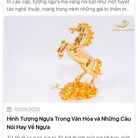
trí cao cấp, tượng ngựa mạ vàng nổi bật như một tuyệt
tác nghệ thuật, mang trong mình những giá trị thẩm mỹ
và ý nghĩa sâu sắc. Không chỉ là một món đồ trang trí
đơn thuần, tượng ngựa phong thủy còn là biểu tượng
của sự mạnh mẽ, quyền lực, may mắn và tài lộc, được
nhiều người thành công lựa chọn để đặt trong không
gian sống và làm việc. Bài luận này sẽ đi sâu vào phân
tích ý nghĩa của tượng ngựa phong thủy, từ nguồn gốc
văn hóa cho đến các giá trị mà nó mang lại trong đời
sống và kinh doanh.
10/09/2025
Hình Tượng Ngựa Trong Văn Hóa và Những Câu
Nói Hay Về Ngựa
Từ thuở xa xưa, ngựa đã trở thành một người bạn, một