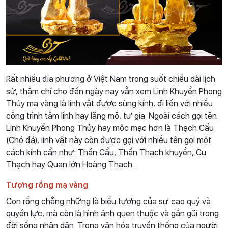
Rất nhiều địa phương ở Việt Nam trong suốt chiều dài lịch
sử, thậm chí cho đến ngày nay vẫn xem Linh Khuyển Phong
Thủy mạ vàng là linh vật được sùng kính, đi liền với nhiều
công trình tâm linh hay lăng mộ, tư gia. Ngoài cách gọi tên
Linh Khuyển Phong Thủy hay mộc mạc hơn là Thạch Cẩu
(Chó đá), linh vật này còn được gọi với nhiều tên gọi một
cách kính cẩn như: Thần Cẩu, Thần Thạch khuyển, Cụ
Thạch hay Quan lớn Hoàng Thạch…
Tượng rồng mạ vàng
Con rồng chẳng những là biểu tượng của sự cao quý và
quyền lực, mà còn là hình ảnh quen thuộc và gần gũi trong
đời sống nhân dân. Trong văn hóa truyền thống của người