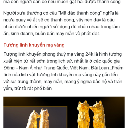
mà con người cần có nếu muốn gặt hái được thành công.
Người xưa thường có câu "Mã đáo thành công" nghĩa là
ngựa quay về ắt sẽ có thành công, vậy nên đây là câu
chúc được nhiều người sử dụng để chúc nhau trong làm
ăn, kinh doanh, buôn bán may mắn và phát đạt.
Tượng linh khuyển mạ vàng
Tượng linh khuyển phong thuỷ mạ vàng 24k là hình tượng
xuất hiện từ rất sớm trong lịch sử, nhất là ở các quốc gia
Đông – Nam Á như Trung Quốc, Việt Nam, Đài Loan…Phẩm
tính của linh vật tượng linh khuyên mạ vàng này gắn liền
với sự trung thành, may mắn, mang ý nghĩa bảo hộ và trấn
yểm, trừ tà rất phổ biến.