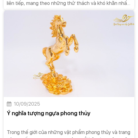
liên tiếp, mang theo những thử thách và khó khăn nhất
định đối với người gặp phải. Chu kỳ này lặp lại một lần
sau mỗi 12 năm Địa Chi. Về mặt học thuật, Tam Tai được
hiểu là ba loại tai họa: Thiên Tai (tai họa do thiên nhiên,
thời tiết), Địa Tai (tai họa do môi trường sống, đất đai,
hoặc sự cố địa lý), và Nhân Tai (tai họa do con người
gây ra, bao gồm mâu thuẫn, kiện tụng, thị phi).
10/09/2025
Ý nghĩa tượng ngựa phong thủy
Trong thế giới của những vật phẩm phong thủy và trang