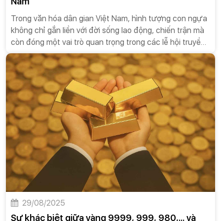
Nam
Trong văn hóa dân gian Việt Nam, hình tượng con ngựa
không chỉ gắn liền với đời sống lao động, chiến trận mà
còn đóng một vai trò quan trọng trong các lễ hội truyền
thống. Ngựa xuất hiện như một biểu tượng của sức
mạnh, tốc độ, lòng dũng cảm và là cầu nối giữa con
người với thế giới tâm linh. Qua lăng kính của các lễ hội,
hình tượng ngựa không chỉ được tái hiện sống động mà
còn mang trong mình những ý nghĩa sâu sắc, thể hiện
tinh thần thượng võ và khát vọng về một cuộc sống ấm
no, thịnh vượng.
29/08/2025
Sự khác biệt giữa vàng 9999, 999, 980,... và