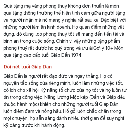
Quà tặng mạ vàng phong thuỷ không đơn thuần là món
quà tặng thông thường thể hiện tình cảm giữa người tặng
và người nhận mà nó mang ý nghĩa rất sâu xa. Đặc biệt với
những người làm ăn kinh doanh, Họ quan điểm những vật
dụng, đồ dùng…có phong thuỷ tốt sẽ mang đến tiền tài và
bình an trong cuộc sống. Chính vì vậy những tặng phẩm
phong thuỷ rất được họ quý trọng và ưu ái.Gợi ý 10+ Món
quà tặng cao cấp tuổi Giáp Dần 1974
Đôi nét tuổi Giáp Dần
Giáp Dần là người rất đạo đức và ngay thẳng. Họ có
nguyên tắc sống của riêng mình, luôn làm những việc tốt,
có ích cho xã hội. Kỹ năng tổ chức của họ tốt và họ luôn tự
tin trong công việc. Năng lượng Mộc kép (Dần và Giáp đều
thuộc hành mộc) khiến cho những người tuổi Giáp Dần
luôn điềm đạm và nồng hậu. Hổ gỗ luôn chắc chắn trong
mọi chuyện, họ sẵn sàng dành nhiều thời gian để suy nghĩ
kỹ càng trước khi hành động.