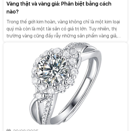
Vàng thật và vàng giả: Phân biệt bằng cách
nào?
Trong thế giới kim hoàn, vàng không chỉ là một kim loại
quý mà còn là một tài sản có giá trị lớn. Tuy nhiên, thị
trường vàng cũng đầy rẫy những sản phẩm vàng giả,
vàng kém chất lượng. Việc phân biệt vàng thật và vàng
giả là kỹ năng cần thiết để bảo vệ tài sản và tránh
những rủi ro không đáng có. Bài luận này sẽ cung cấp
một cái nhìn toàn diện về các phương pháp phân biệt
vàng thật và vàng giả, từ những cách đơn giản tại nhà
đến các phương pháp chuyên nghiệp tại cửa hàng.