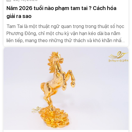
Năm 2026 tuổi nào phạm tam tai ? Cách hóa
giải ra sao
Tam Tai là một thuật ngữ quan trọng trong thuật số học
Phương Đông, chỉ một chu kỳ vận hạn kéo dài ba năm
liên tiếp, mang theo những thử thách và khó khăn nhất
định đối với người gặp phải. Chu kỳ này lặp lại một lần
sau mỗi 12 năm Địa Chi. Về mặt học thuật, Tam Tai được
hiểu là ba loại tai họa: Thiên Tai (tai họa do thiên nhiên,
thời tiết), Địa Tai (tai họa do môi trường sống, đất đai,
hoặc sự cố địa lý), và Nhân Tai (tai họa do con người
gây ra, bao gồm mâu thuẫn, kiện tụng, thị phi).