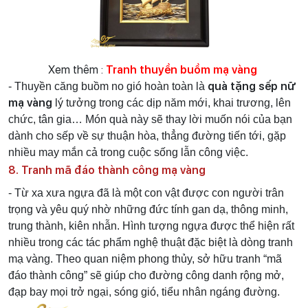
Xem thêm :
Tranh thuyền buồm mạ vàng
quà tặng sếp nữ
- Thuyền căng buồm no gió hoàn toàn là
mạ vàng
lý tưởng trong các dịp năm mới, khai trương, lên
chức, tân gia… Món quà này sẽ thay lời muốn nói của bạn
dành cho sếp về sự thuận hòa, thẳng đường tiến tới, gặp
nhiều may mắn cả trong cuộc sống lẫn công việc.
8. Tranh mã đáo thành công mạ vàng
- Từ xa xưa ngựa đã là một con vật được con người trân
trọng và yêu quý nhờ những đức tính gan dạ, thông minh,
trung thành, kiên nhẫn. Hình tượng ngựa được thể hiện rất
nhiều trong các tác phẩm nghệ thuật đặc biệt là dòng tranh
mạ vàng. Theo quan niệm phong thủy, sở hữu tranh “mã
đáo thành công” sẽ giúp cho đường công danh rộng mở,
đạp bay mọi trở ngại, sóng gió, tiểu nhân ngáng đường.