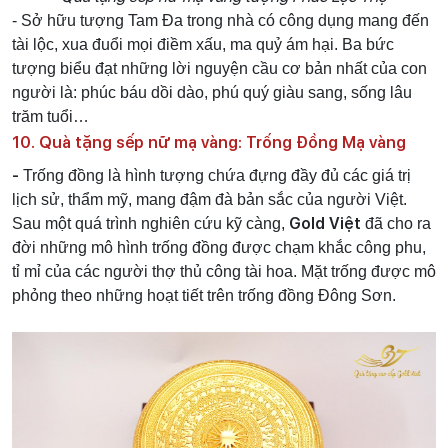
- Sở hữu tượng Tam Đa trong nhà có công dụng mang đến
tài lộc, xua đuổi mọi điềm xấu, ma quỷ ám hại. Ba bức
tượng biểu đạt những lời nguyện cầu cơ bản nhất của con
người là: phúc báu dồi dào, phú quý giàu sang, sống lâu
trăm tuổi…
10. Quà tặng sếp nữ mạ vàng: Trống Đồng Mạ vàng
-
Trống đồng là hình tượng chứa đựng đầy đủ các giá trị
lịch sử, thẩm mỹ, mang đậm đà bản sắc của người Việt.
Gold Việt
Sau một quá trình nghiên cứu kỹ càng,
đã cho ra
đời những mô hình trống đồng được chạm khắc công phu,
tỉ mỉ của các người thợ thủ công tài hoa. Mặt trống được mô
phỏng theo những hoạt tiết trên trống đồng Đông Sơn.