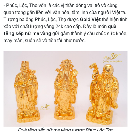
- Phúc, Lộc, Thọ vốn là các vị thần đóng vai trò vô cùng
quan trọng gắn liền với văn hóa, tâm linh của người Việt ta.
Gold Việt
Tượng ba ông Phúc, Lộc, Thọ được
thể hiện tinh
quà
xảo với chất lượng vàng 24k cao cấp. Đây là món
tặng sếp nữ mạ vàng
gửi gắm thành ý cầu chúc sức khỏe,
may mắn, suôn sẻ và tiền tài như nước.
Quà tặng sếp nữ mạ vàng tượng Phúc Lộc Thọ