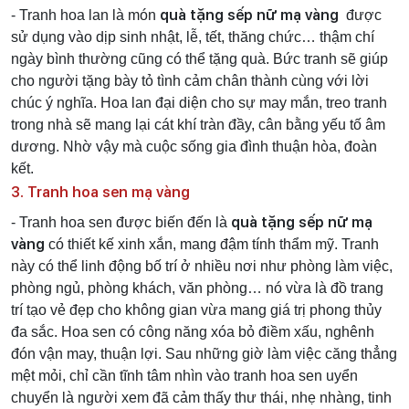
quà tặng sếp nữ mạ vàng
- Tranh hoa lan là món
được
sử dụng vào dịp sinh nhật, lễ, tết, thăng chức… thậm chí
ngày bình thường cũng có thể tặng quà. Bức tranh sẽ giúp
cho người tặng bày tỏ tình cảm chân thành cùng với lời
chúc ý nghĩa. Hoa lan đại diện cho sự may mắn, treo tranh
trong nhà sẽ mang lại cát khí tràn đầy, cân bằng yếu tố âm
dương. Nhờ vậy mà cuộc sống gia đình thuận hòa, đoàn
kết.
3. Tranh hoa sen mạ vàng
quà tặng sếp nữ mạ
- Tranh hoa sen được biến đến là
vàng
có thiết kế xinh xắn, mang đậm tính thẩm mỹ. Tranh
này có thể linh động bố trí ở nhiều nơi như phòng làm việc,
phòng ngủ, phòng khách, văn phòng… nó vừa là đồ trang
trí tạo vẻ đẹp cho không gian vừa mang giá trị phong thủy
đa sắc. Hoa sen có công năng xóa bỏ điềm xấu, nghênh
đón vận may, thuận lợi. Sau những giờ làm việc căng thẳng
mệt mỏi, chỉ cần tĩnh tâm nhìn vào tranh hoa sen uyển
chuyển là người xem đã cảm thấy thư thái, nhẹ nhàng, tinh