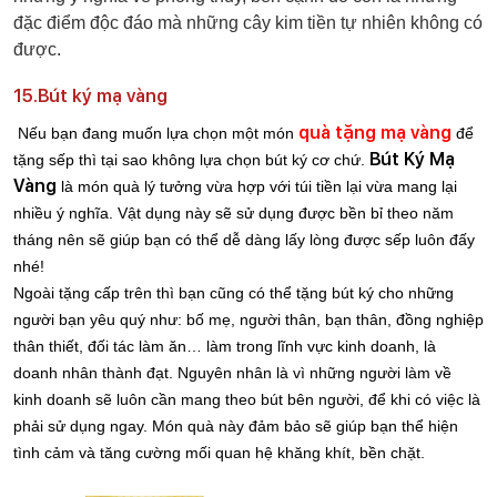
đặc điểm độc đáo mà những cây kim tiền tự nhiên không có
được.
15.Bút ký mạ vàng
quà tặng mạ vàng
Nếu bạn đang muốn lựa chọn một món
để
Bút Ký Mạ
tặng sếp thì tại sao không lựa chọn bút ký cơ chứ.
Vàng
là món quà lý tưởng vừa hợp với túi tiền lại vừa mang lại
nhiều ý nghĩa. Vật dụng này sẽ sử dụng được bền bỉ theo năm
tháng nên sẽ giúp bạn có thể dễ dàng lấy lòng được sếp luôn đấy
nhé!
Ngoài tặng cấp trên thì bạn cũng có thể tặng bút ký cho những
người bạn yêu quý như: bố mẹ, người thân, bạn thân, đồng nghiệp
thân thiết, đối tác làm ăn… làm trong lĩnh vực kinh doanh, là
doanh nhân thành đạt. Nguyên nhân là vì những người làm về
kinh doanh sẽ luôn cần mang theo bút bên người, để khi có việc là
phải sử dụng ngay. Món quà này đảm bảo sẽ giúp bạn thể hiện
tình cảm và tăng cường mối quan hệ khăng khít, bền chặt.