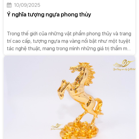
10/09/2025
Ý nghĩa tượng ngựa phong thủy
Trong thế giới của những vật phẩm phong thủy và trang
trí cao cấp, tượng ngựa mạ vàng nổi bật như một tuyệt
tác nghệ thuật, mang trong mình những giá trị thẩm mỹ
và ý nghĩa sâu sắc. Không chỉ là một món đồ trang trí
đơn thuần, tượng ngựa phong thủy còn là biểu tượng
của sự mạnh mẽ, quyền lực, may mắn và tài lộc, được
nhiều người thành công lựa chọn để đặt trong không
gian sống và làm việc. Bài luận này sẽ đi sâu vào phân
tích ý nghĩa của tượng ngựa phong thủy, từ nguồn gốc
văn hóa cho đến các giá trị mà nó mang lại trong đời
sống và kinh doanh.