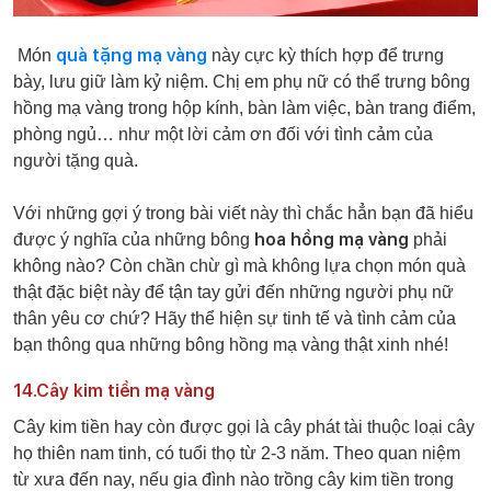
quà tặng mạ vàng
Món
này cực kỳ thích hợp để trưng
bày, lưu giữ làm kỷ niệm. Chị em phụ nữ có thể trưng bông
hồng mạ vàng trong hộp kính, bàn làm việc, bàn trang điểm,
phòng ngủ… như một lời cảm ơn đối với tình cảm của
người tặng quà.
Với những gợi ý trong bài viết này thì chắc hẳn bạn đã hiểu
hoa hồng mạ vàng
được ý nghĩa của những bông
phải
không nào? Còn chần chừ gì mà không lựa chọn món quà
thật đặc biệt này để tận tay gửi đến những người phụ nữ
thân yêu cơ chứ? Hãy thể hiện sự tinh tế và tình cảm của
bạn thông qua những bông hồng mạ vàng thật xinh nhé!
14.Cây kim tiền mạ vàng
Cây kim tiền hay còn được gọi là cây phát tài thuộc loại cây
họ thiên nam tinh, có tuổi thọ từ 2-3 năm. Theo quan niệm
từ xưa đến nay, nếu gia đình nào trồng cây kim tiền trong