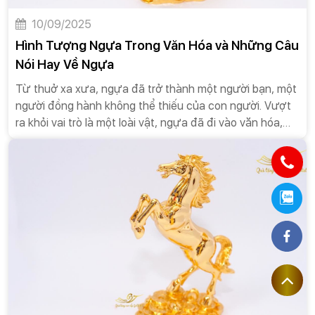
10/09/2025
Hình Tượng Ngựa Trong Văn Hóa và Những Câu
Nói Hay Về Ngựa
Từ thuở xa xưa, ngựa đã trở thành một người bạn, một
người đồng hành không thể thiếu của con người. Vượt
ra khỏi vai trò là một loài vật, ngựa đã đi vào văn hóa,
truyền thuyết và trở thành một biểu tượng đa chiều, đại
diện cho sức mạnh, tốc độ, lòng dũng cảm và sự trung
thành. Trong văn hóa của nhiều quốc gia, từ Đông sang
Tây, hình tượng ngựa luôn gắn liền với những câu
chuyện huyền thoại, những chiến công oai hùng, và
những triết lý sống sâu sắc. Không chỉ vậy, ngựa còn là
nguồn cảm hứng bất tận cho những vần thơ, câu nói,
tục ngữ, thể hiện sự kính trọng và tình cảm sâu sắc mà
con người dành cho loài vật này.