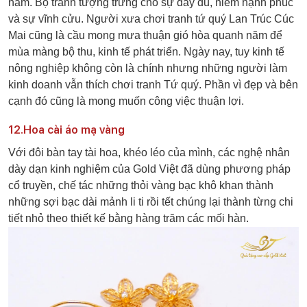
năm. Bộ tranh tượng trưng cho sự đầy đủ, niềm hạnh phúc
và sự vĩnh cửu. Người xưa chơi tranh tứ quý Lan Trúc Cúc
Mai cũng là cầu mong mưa thuận gió hòa quanh năm để
mùa màng bộ thu, kinh tế phát triển. Ngày nay, tuy kinh tế
nông nghiệp không còn là chính nhưng những người làm
kinh doanh vẫn thích chơi tranh Tứ quý. Phần vì đẹp và bên
cạnh đó cũng là mong muốn công việc thuận lợi.
12.Hoa cài áo mạ vàng
Với đôi bàn tay tài hoa, khéo léo của mình, các nghệ nhân
dày dạn kinh nghiệm của Gold Việt đã dùng phương pháp
cổ truyền, chế tác những thỏi vàng bạc khô khan thành
những sợi bạc dài mảnh li ti rồi tết chúng lại thành từng chi
tiết nhỏ theo thiết kế bằng hàng trăm các mối hàn.