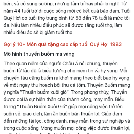
bền, và có sung sướng, nhưng tâm trí hay phải lo nghĩ. Từ
năm 44 tuổi trở đi cuộc sống mới có kết quả bảo đảm. Tuổi
Quý Hợi có tuổi thọ trung bình từ 58 đến 78 tuổi là mức tối
đa. Nếu làm nhiều điều phúc sẽ được tăng tuổi thọ, làm
nhiều điều ác sẽ bị giảm tuổi thọ.
Gợi ý 10+ Món quà tặng cao cấp tuổi Quý Hợi 1983
Mô hình thuyền buồm mạ vàng
Theo quan niệm của người Châu Á nói chung, thuyền
buồm từ lâu đã là biểu tượng cho niềm tin và hy vọng. Mỗi
chuyến tàu căng buồm ra khơi mang theo biết bao hy vọng
về một ngày thu hoạch bội thu cá tôm. Thuyền Buồm mang
ý nghĩa “Thuận buồm xuôi gió”. Trong phong thủy, Thuyền
được coi là sự hiện thân của thành công, may mắn. Biểu
trưng "Thuận Buồm Xuôi Gió” giúp mọi công việc trở lên
suôn sẻ, giao dịch, làm ăn buôn bán thuận lợi. Giúp đem
đến những tài lộc, công danh, may mắn trong sự nghiệp và
trong cuộc sống. Mong muốn mọi công việc được thuận lợi,