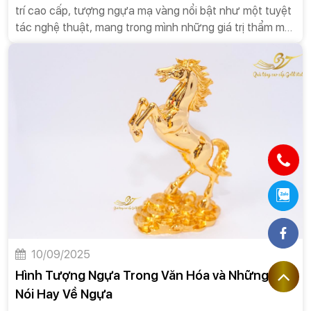
trí cao cấp, tượng ngựa mạ vàng nổi bật như một tuyệt
tác nghệ thuật, mang trong mình những giá trị thẩm mỹ
và ý nghĩa sâu sắc. Không chỉ là một món đồ trang trí
đơn thuần, tượng ngựa phong thủy còn là biểu tượng
của sự mạnh mẽ, quyền lực, may mắn và tài lộc, được
nhiều người thành công lựa chọn để đặt trong không
gian sống và làm việc. Bài luận này sẽ đi sâu vào phân
tích ý nghĩa của tượng ngựa phong thủy, từ nguồn gốc
văn hóa cho đến các giá trị mà nó mang lại trong đời
sống và kinh doanh.
10/09/2025
Hình Tượng Ngựa Trong Văn Hóa và Những Câu
Nói Hay Về Ngựa