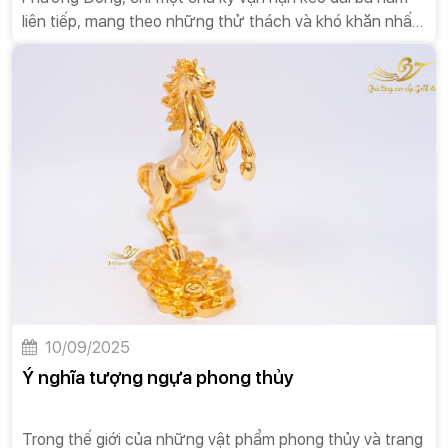
liên tiếp, mang theo những thử thách và khó khăn nhất
định đối với người gặp phải. Chu kỳ này lặp lại một lần
sau mỗi 12 năm Địa Chi. Về mặt học thuật, Tam Tai được
hiểu là ba loại tai họa: Thiên Tai (tai họa do thiên nhiên,
thời tiết), Địa Tai (tai họa do môi trường sống, đất đai,
hoặc sự cố địa lý), và Nhân Tai (tai họa do con người
gây ra, bao gồm mâu thuẫn, kiện tụng, thị phi).
10/09/2025
Ý nghĩa tượng ngựa phong thủy
Trong thế giới của những vật phẩm phong thủy và trang