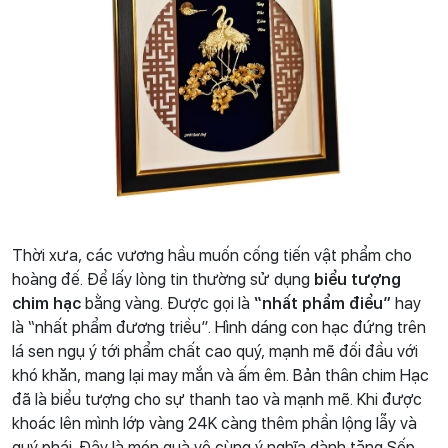
Thời xưa, các vương hầu muốn cống tiến vật phẩm cho
hoàng đế. Để lấy lòng tin thường sử dụng
biểu tượng
chim hạc
bằng vàng. Được gọi là
“nhất phẩm điểu”
hay
là “nhất phẩm đương triều”. Hình dáng con hạc đứng trên
lá sen ngụ ý tới phẩm chất cao quý, mạnh mẽ đối đầu với
khó khăn, mang lại may mắn và ấm êm. Bản thân chim Hạc
đã là biểu tượng cho sự thanh tao và mạnh mẽ. Khi được
khoác lên mình lớp vàng 24K càng thêm phần lộng lẫy và
quý phái. Đây là món quà vô cùng ý nghĩa dành tặng Sếp,