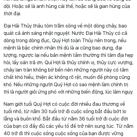
dội. Hoặc sẽ là anh hùng cái thế, hoặc sẽ là gian hùng của
thời đại.
Đại Hải Thủy thâu tóm trăm sông về một dòng chảy, bao
quát cả ánh sáng nhật nguyệt. Nước Đại Hải Thủy có cả
dòng trong dòng đục, Quý Hợi toàn Thủy nên trong, nếu
mệnh là bậc chính nhân thì dù là ai cũng bao dung, đại
lượng, ngược lại nếu bản mệnh tầm thường thì tâm địa hẹp
hòi, lấy oán trả ơn. Quí Hợi là thủy chính vị, thủy cực vượng,
chảy lan tràn không bờ bến nên những người này có tâm
chất khó hiểu, thiện ác không rõ rệt, muốn đề phòng cũng
khó. Nếu những người Quý Hợi có sao mệnh làm chính trị
thì là người giỏi ứng phó với những biến động, lúc lâm nguy.
Nam giới tuổi Quý Hợi có cuộc đời nhiều đau thương về
tuổi nhỏ, từ năm 30 tuổi trở đi cuộc sống bắt đầu bớt lo
lắng và buồn khổ. Bắt đầu từ năm 36 tuổi trở đi cuộc đời
của bạn có đầy đủ các yếu tố đề trở nên sung túc. Từ năm
40 trở đi thì cuộc sống cuộc sống của bạn được vững