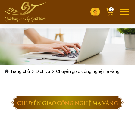
2
0
Trang chủ
Dịch vụ
Chuyển giao công nghệ mạ vàng
CHUYỂN GIAO CÔNG NGHỆ MẠ VÀNG