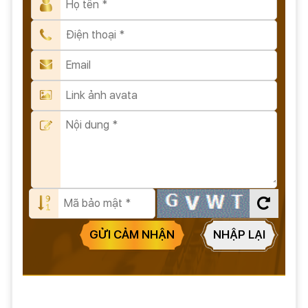
GỬI CẢM NHẬN
NHẬP LẠI