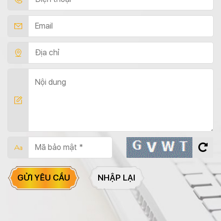
GỬI YÊU CẦU
NHẬP LẠI