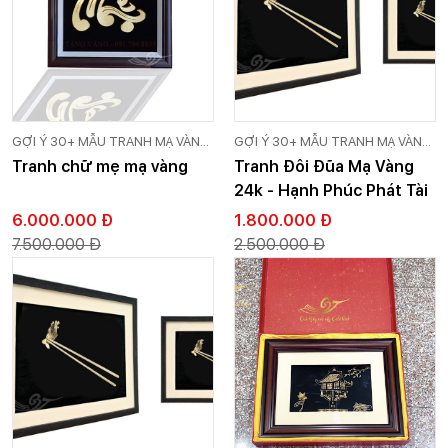
GỢI Ý 30+ MẪU TRANH MẠ VÀNG
GỢI Ý 30+ MẪU TRANH MẠ VÀNG
24K CAO CẤP GOLD VIỆT
24K CAO CẤP GOLD VIỆT
Tranh chữ mẹ mạ vàng
Tranh Đôi Đũa Mạ Vàng
24k - Hạnh Phúc Phát Tài
6.000.000 Đ
1.800.000 Đ
7.500.000 Đ
2.500.000 Đ