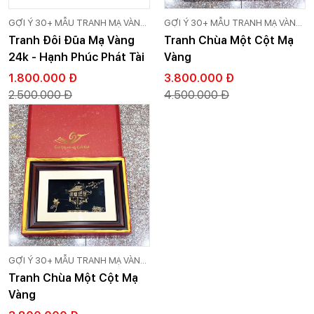
GỢI Ý 30+ MẪU TRANH MẠ VÀNG
GỢI Ý 30+ MẪU TRANH MẠ VÀNG
24K CAO CẤP GOLD VIỆT
24K CAO CẤP GOLD VIỆT
Tranh Đôi Đũa Mạ Vàng
Tranh Chùa Một Cột Mạ
24k - Hạnh Phúc Phát Tài
Vàng
1.800.000 Đ
3.800.000 Đ
2.500.000 Đ
4.500.000 Đ
GỢI Ý 30+ MẪU TRANH MẠ VÀNG
24K CAO CẤP GOLD VIỆT
Tranh Chùa Một Cột Mạ
Vàng