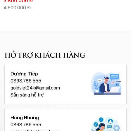
3.800.000 Đ
4.500.000 Đ
HỖ TRỢ KHÁCH HÀNG
Dương Tiệp
0898.786.555
goldviet24k@gmail.com
Sẵn sàng hỗ trợ
Hồng Nhung
0898.786.555