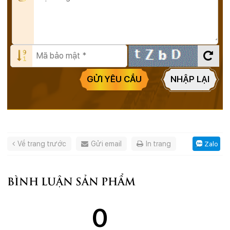
GỬI YÊU CẦU
NHẬP LẠI
Về trang trước
Gửi email
In trang
Zalo
BÌNH LUẬN SẢN PHẨM
0