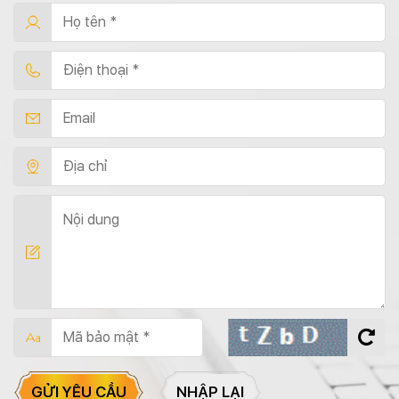
GỬI YÊU CẦU
NHẬP LẠI