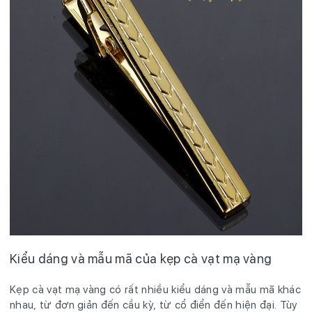
Kiểu dáng và mẫu mã của kẹp cà vạt mạ vàng
Kẹp cà vạt mạ vàng có rất nhiều kiểu dáng và mẫu mã khác
nhau, từ đơn giản đến cầu kỳ, từ cổ điển đến hiện đại. Tùy